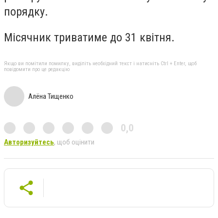
порядку.
Місячник триватиме до 31 квітня.
Якщо ви помітили помилку, виділіть необхідний текст і натисніть Ctrl + Enter, щоб
повідомити про це редакцію
Алёна Тищенко
0,0
Авторизуйтесь
, щоб оцінити