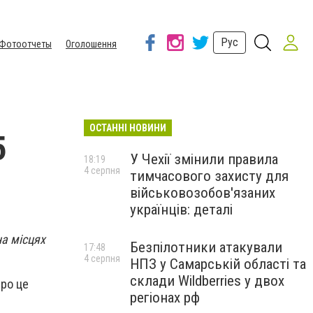
Рус
Фотоотчеты
Оголошення
ОСТАННІ НОВИНИ
5
У Чехії змінили правила
18:19
4 серпня
тимчасового захисту для
військовозобов'язаних
українців: деталі
на місцях
Безпілотники атакували
17:48
4 серпня
НПЗ у Самарській області та
склади Wildberries у двох
Про це
регіонах рф