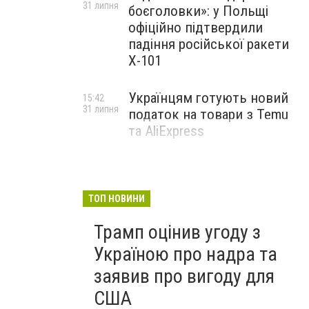
31 липня
боєголовки»: у Польщі
офіційно підтвердили
падіння російської ракети
Х-101
Українцям готують новий
15:42
31 липня
податок на товари з Temu
та AliExpress
ТОП НОВИНИ
Трамп оцінив угоду з
Україною про надра та
заявив про вигоду для
США