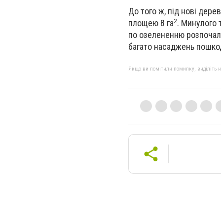
До того ж, під нові дер
2
площею 8 га
. Минулого 
по озелененню розпочали
багато насаджень пошкод
Якщо ви помітили помилку, виділіть нео