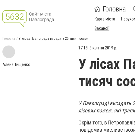
Головна
Карта міста
Нерухо
Вакансії
Головна
У лісах Павлограда висадять 25 тисяч сосен
17:18, 3 квітня 2019 р.
У лісах 
Алёна Тищенко
тисяч со
У Павлограді висадять 2
лісових пожеж, які трапи
Окрім того, в Петропавлі
повідомив мисливствозн