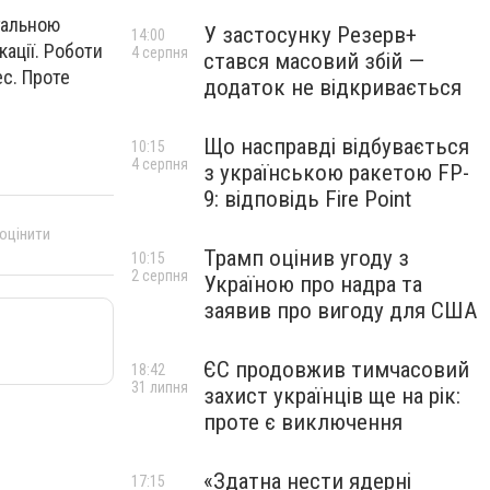
агальною
У застосунку Резерв+
14:00
кації. Роботи
4 серпня
стався масовий збій —
ес. Проте
додаток не відкривається
Що насправді відбувається
10:15
4 серпня
з українською ракетою FP-
9: відповідь Fire Point
 оцінити
Трамп оцінив угоду з
10:15
2 серпня
Україною про надра та
заявив про вигоду для США
ЄС продовжив тимчасовий
18:42
31 липня
захист українців ще на рік:
проте є виключення
«Здатна нести ядерні
17:15