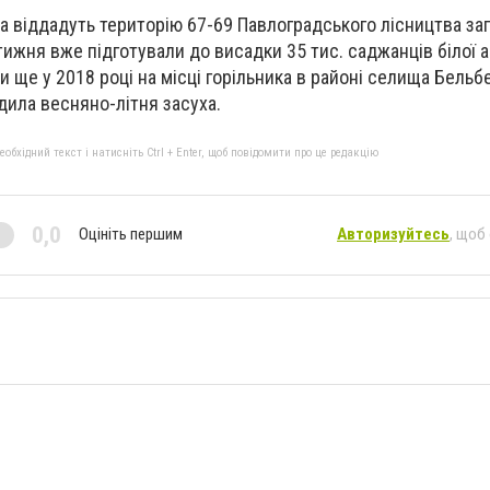
ева віддадуть територію 67-69 Павлоградського лісництва з
тижня вже підготували до висадки 35 тис. саджанців білої а
 ще у 2018 році на місці горільника в районі селища Бельб
ила весняно-літня засуха.
бхідний текст і натисніть Ctrl + Enter, щоб повідомити про це редакцію
0,0
Оцініть першим
Авторизуйтесь
, щоб