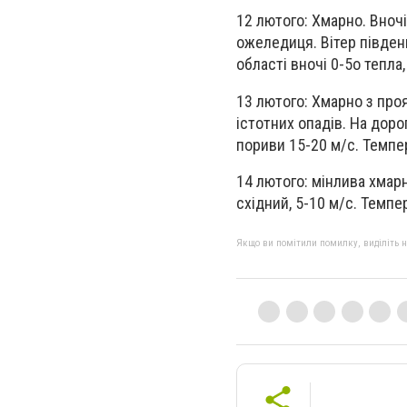
12 лютого: Хмарно. Вночі
ожеледиця. Вітер південн
області вночі 0-5о тепла,
13 лютого: Хмарно з про
істотних опадів. На доро
пориви 15-20 м/с. Темпер
14 лютого: мінлива хмарн
східний, 5-10 м/с. Темпе
Якщо ви помітили помилку, виділіть нео