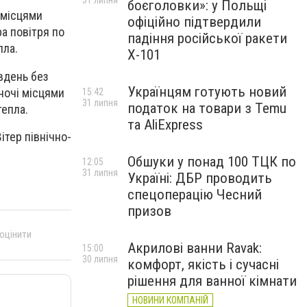
31 липня
боєголовки»: у Польщі
х місцями
офіційно підтвердили
ра повітря по
падіння російської ракети
пла.
Х-101
вдень без
Українцям готують новий
вночі місцями
15:42
31 липня
податок на товари з Temu
тепла.
та AliExpress
ітер північно-
Обшуки у понад 100 ТЦК по
12:05
31 липня
Україні: ДБР проводить
спецоперацію Чесний
призов
 оцінити
Акрилові ванни Ravak:
15:00
30 липня
комфорт, якість і сучасні
рішення для ванної кімнати
НОВИНИ КОМПАНІЙ