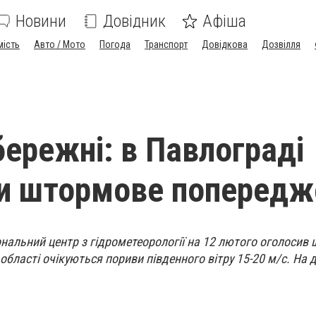
Новини
Довідник
Афіша
мість
Авто / Мото
Погода
Транспорт
Довідкова
Дозвілля
бережні: в Павлограді
и штормове попередж
нальний центр з гідрометеорології на 12 лютого оголосив
області очікуються пориви південного вітру 15-20 м/с. На 