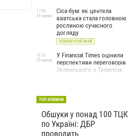
Cica-бум: як центела
17:00
29 липня
азіатська стала головною
рослиною сучасного
догляду
НОВИНИ КОМПАНІЙ
У Financial Times оцінили
16:10
29 липня
перспективи переговорів
Зеленського з Трампом
ТОП НОВИНИ
Обшуки у понад 100 ТЦК
по Україні: ДБР
проводить