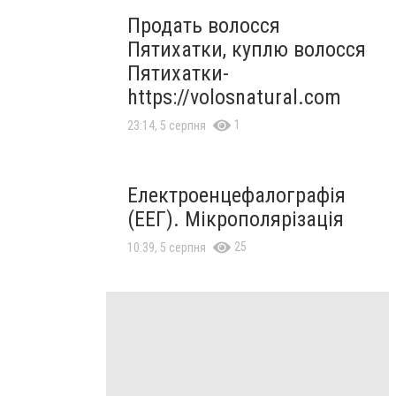
Продать волосся
Пятихатки, куплю волосся
Пятихатки-
https://volosnatural.com
1
23:14, 5 серпня
Електроенцефалографія
(ЕЕГ). Мікрополярізація
25
10:39, 5 серпня