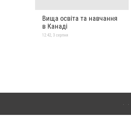
Вища освіта та навчання
в Канаді
12:42, 3 серпня
лограда. Для інтернет-видань обов'язкове розміщення прямого, відкритого для