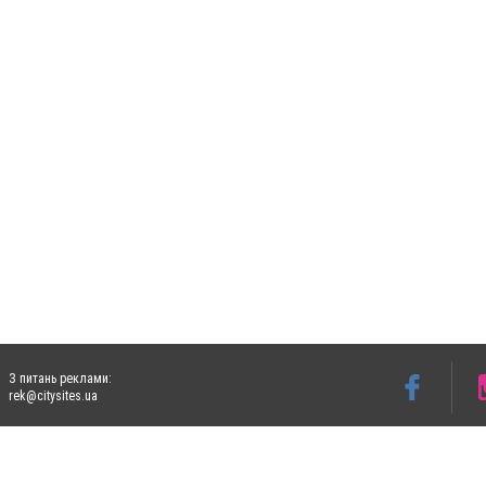
З питань реклами:
rek@citysites.ua
Допускається цитування матеріалів без отримання попередньої згоди 5632.com.ua за
пошукових систем гіперпосилання на цитовані статті не нижче другого абзацу в тек