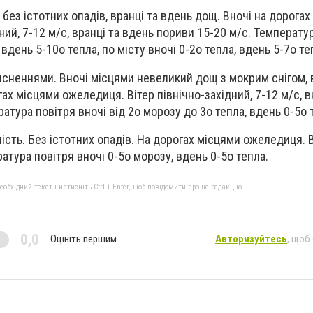
 без істотних опадів, вранці та вдень дощ. Вночі на дорога
ий, 7-12 м/с, вранці та вдень пориви 15-20 м/с. Температу
 вдень 5-10о тепла, по місту вночі 0-2о тепла, вдень 5-7о те
ясненнями. Вночі місцями невеликий дощ з мокрим снігом, 
гах місцями ожеледиця. Вітер північно-західний, 7-12 м/с, 
атура повітря вночі від 2о морозу до 3о тепла, вдень 0-5о 
ість. Без істотних опадів. На дорогах місцями ожеледиця. В
ратура повітря вночі 0-5о морозу, вдень 0-5о тепла.
бхідний текст і натисніть Ctrl + Enter, щоб повідомити про це редакцію
0,0
Оцініть першим
Авторизуйтесь
, щоб