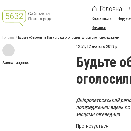
Головна
Карта міста
Нерухо
Вакансії
Головна
Будьте обережні: в Павлограді оголосили штормове попередження
12:51, 12 лютого 2019 р.
Будьте о
Алёна Тищенко
оголосил
Дніпропетровський регіо
попередження: вдень по 
місцями ожеледиця.
Прогнозується: