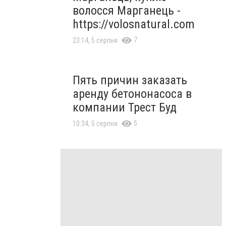
волосся Марганець -
https://volosnatural.com
7
23:14, 5 серпня
Пять причин заказать
аренду бетононасоса в
компании Трест Буд
5
10:34, 5 серпня