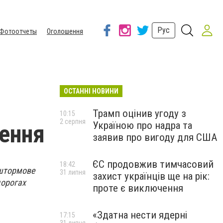
Рус
Фотоотчеты
Оголошення
ОСТАННІ НОВИНИ
Трамп оцінив угоду з
10:15
2 серпня
Україною про надра та
ення
заявив про вигоду для США
ЄС продовжив тимчасовий
18:42
 штормове
31 липня
захист українців ще на рік:
дорогах
проте є виключення
«Здатна нести ядерні
17:15