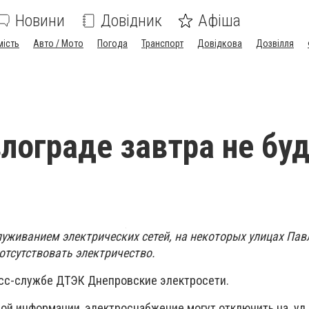
Новини
Довідник
Афіша
мість
Авто / Мото
Погода
Транспорт
Довідкова
Дозвілля
влограде завтра не бу
луживанием электрических сетей, на некоторых улицах Па
отсутствовать электричество.
сс-службе ДТЭК Днепровские электросети.
ой информации, электроснабжение могут отключить на ул.Г