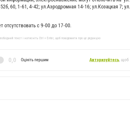
а, 52б, 60, 1-61, 4-42; ул.Аэродромная 14-16; ул.Козацкая 7; у
 отсутствовать с 9-00 до 17-00.
бхідний текст і натисніть Ctrl + Enter, щоб повідомити про це редакцію
0,0
Оцініть першим
Авторизуйтесь
, щоб