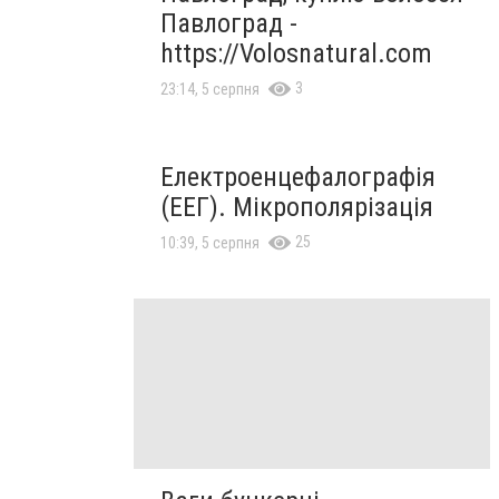
Павлоград -
https://Volosnatural.com
3
23:14, 5 серпня
Електроенцефалографія
(ЕЕГ). Мікрополярізація
25
10:39, 5 серпня