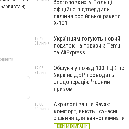
31 липня
боєголовки»: у Польщі
л.Барвиста 8;
офіційно підтвердили
падіння російської ракети
Х-101
Українцям готують новий
15:42
31 липня
податок на товари з Temu
та AliExpress
 оцінити
Обшуки у понад 100 ТЦК по
12:05
31 липня
Україні: ДБР проводить
спецоперацію Чесний
призов
Акрилові ванни Ravak:
15:00
30 липня
комфорт, якість і сучасні
рішення для ванної кімнати
НОВИНИ КОМПАНІЙ