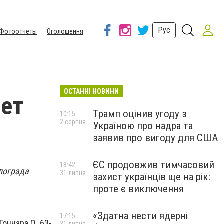
Рус
Фотоотчеты
Оголошення
ОСТАННІ НОВИНИ
дет
Трамп оцінив угоду з
10:15
2 серпня
Україною про надра та
заявив про вигоду для США
ЄС продовжив тимчасовий
18:42
влограда
31 липня
захист українців ще на рік:
проте є виключення
«Здатна нести ядерні
17:15
ончара О. 63-