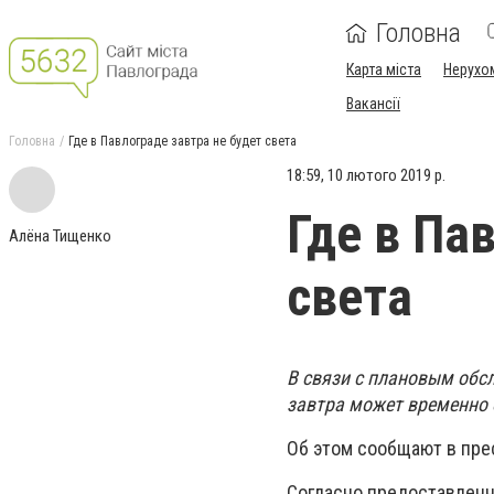
Головна
Карта міста
Нерухо
Вакансії
Головна
Где в Павлограде завтра не будет света
18:59, 10 лютого 2019 р.
Где в Па
Алёна Тищенко
света
В связи с плановым обс
завтра может временно 
Об этом сообщают в пре
Согласно предоставленн