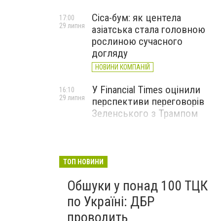
Cica-бум: як центела
17:00
29 липня
азіатська стала головною
рослиною сучасного
догляду
НОВИНИ КОМПАНІЙ
У Financial Times оцінили
16:10
29 липня
перспективи переговорів
Зеленського з Трампом
ТОП НОВИНИ
Обшуки у понад 100 ТЦК
по Україні: ДБР
проводить