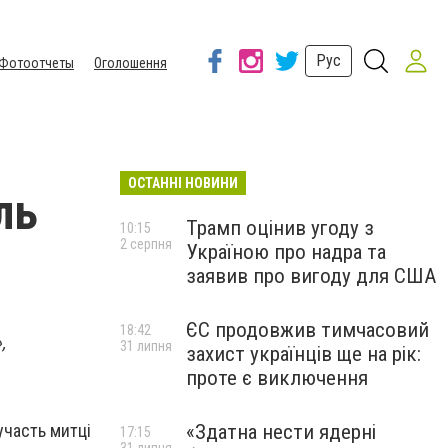
Рус
Фотоотчеты
Оголошення
ОСТАННІ НОВИНИ
ль
Трамп оцінив угоду з
10:15
2 серпня
Україною про надра та
заявив про вигоду для США
ЄС продовжив тимчасовий
18:42
,
31 липня
захист українців ще на рік:
проте є виключення
«Здатна нести ядерні
участь митці
17:15