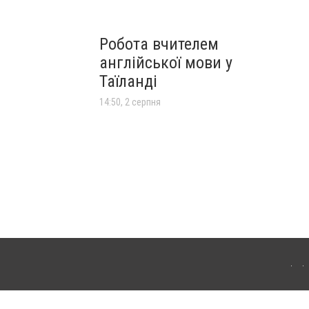
Робота вчителем
англійської мови у
Таїланді
14:50, 2 серпня
лограда. Для інтернет-видань обов'язкове розміщення прямого, відкритого для