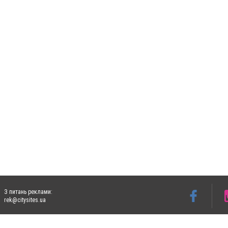
З питань реклами:
rek@citysites.ua
Допускається цитування матеріалів без отримання попередньої згоди 5632.com.ua за