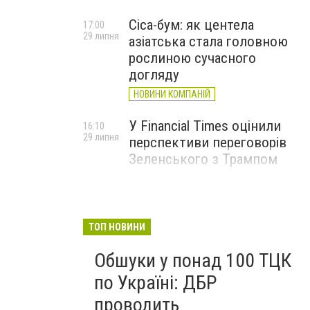
Cica-бум: як центела
17:00
29 липня
азіатська стала головною
рослиною сучасного
догляду
НОВИНИ КОМПАНІЙ
У Financial Times оцінили
16:10
29 липня
перспективи переговорів
Зеленського з Трампом
ТОП НОВИНИ
Обшуки у понад 100 ТЦК
по Україні: ДБР
проводить