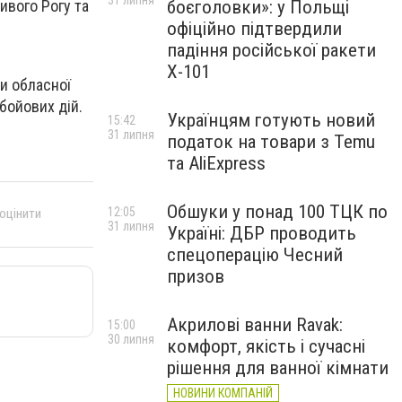
31 липня
боєголовки»: у Польщі
ивого Рогу та
офіційно підтвердили
падіння російської ракети
Х-101
ви обласної
 бойових дій.
Українцям готують новий
15:42
31 липня
податок на товари з Temu
та AliExpress
Обшуки у понад 100 ТЦК по
12:05
 оцінити
31 липня
Україні: ДБР проводить
спецоперацію Чесний
призов
Акрилові ванни Ravak:
15:00
30 липня
комфорт, якість і сучасні
рішення для ванної кімнати
НОВИНИ КОМПАНІЙ