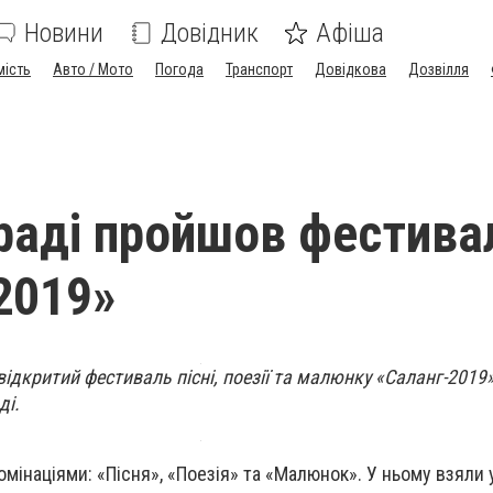
Новини
Довідник
Афіша
мість
Авто / Мото
Погода
Транспорт
Довідкова
Дозвілля
раді пройшов фестива
2019»
ідкритий фестиваль пісні, поезії та малюнку «Саланг-2019»
ді.
мінаціями: «Пісня», «Поезія» та «Малюнок». У ньому взяли 