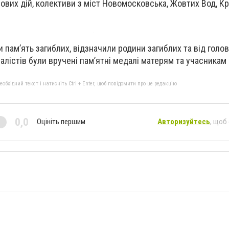
ових дій, колективи з міст Новомосковська, Жовтих Вод, Кр
 пам’ять загиблих, відзначили родини загиблих та від голо
налістів були вручені пам’ятні медалі матерям та учасникам
бхідний текст і натисніть Ctrl + Enter, щоб повідомити про це редакцію
0,0
Оцініть першим
Авторизуйтесь
, щоб