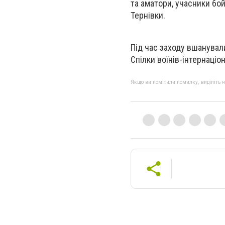
та аматори, учасники бой
Тернівки.
Під час заходу вшанували
Спілки воїнів-інтернаціо
Якщо ви помітили помилку, виділіть нео