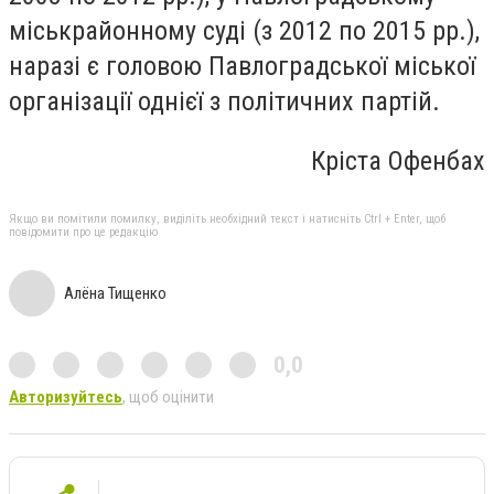
міськрайонному суді (з 2012 по 2015 рр.),
наразі є головою Павлоградської міської
організації однієї з політичних партій.
Кріста Офенбах
Якщо ви помітили помилку, виділіть необхідний текст і натисніть Ctrl + Enter, щоб
повідомити про це редакцію
Алёна Тищенко
0,0
Авторизуйтесь
, щоб оцінити