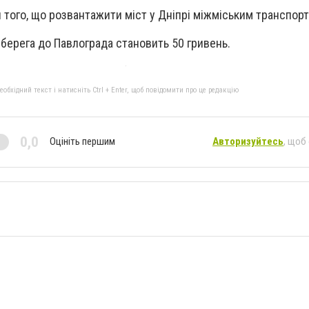
 того, що розвантажити міст у Дніпрі міжміським транспор
 берега до Павлограда становить 50 гривень.
бхідний текст і натисніть Ctrl + Enter, щоб повідомити про це редакцію
0,0
Оцініть першим
Авторизуйтесь
, щоб