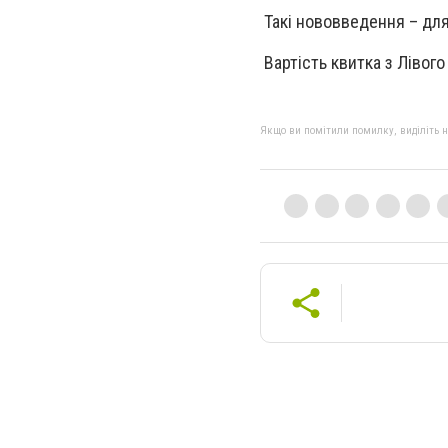
Такі нововведення – для
Вартість квитка з Лівого
Якщо ви помітили помилку, виділіть нео