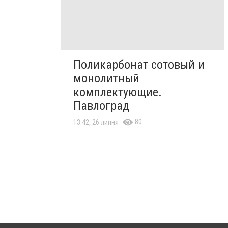
Поликарбонат сотовый и
монолитный
комплектующие.
Павлоград
80
13:42, 26 липня