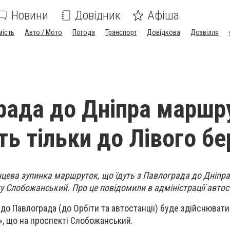
Новини
Довідник
Афіша
мість
Авто / Мото
Погода
Транспорт
Довідкова
Дозвілля
рада до Дніпра маршр
ть тільки до Лівого бе
нцева зупинка маршруток, що їдуть з Павлограда до Дніпр
у Слобожанський. Про це повідомили в адміністрації автост
до Павлограда (до Орбіти та автостанції) буде здійснювати
г», що на проспекті Слобожанський.