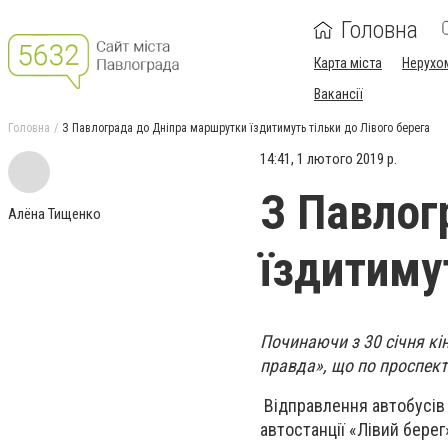
Головна
Карта міста
Нерухо
Вакансії
Головна
З Павлограда до Дніпра маршрутки їздитимуть тільки до Лівого берега
14:41, 1 лютого 2019 р.
З Павлог
Алёна Тищенко
їздитиму
Починаючи з 30 січня кі
правда», що по проспект
Відправлення автобусів 
автостанції «Лівий бере