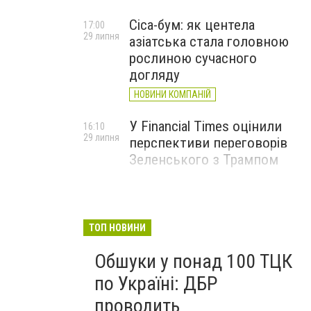
Cica-бум: як центела
17:00
29 липня
азіатська стала головною
рослиною сучасного
догляду
НОВИНИ КОМПАНІЙ
У Financial Times оцінили
16:10
29 липня
перспективи переговорів
Зеленського з Трампом
ТОП НОВИНИ
Обшуки у понад 100 ТЦК
по Україні: ДБР
проводить