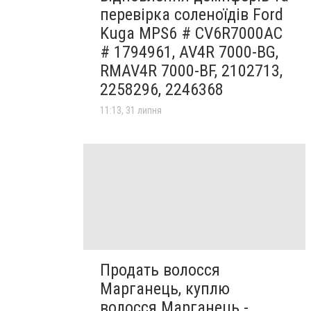
перевірка соленоїдів Ford
Kuga MPS6 # CV6R7000AC
# 1794961, AV4R 7000-BG,
RMAV4R 7000-BF, 2102713,
2258296, 2246368
11:13, 31 липня
Продать волосся
Марганець, куплю
волосся Марганець -