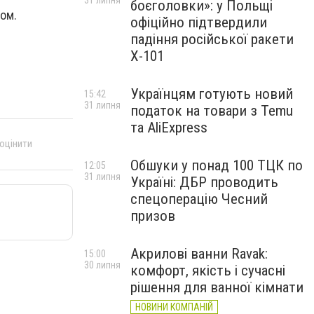
31 липня
боєголовки»: у Польщі
том.
офіційно підтвердили
падіння російської ракети
Х-101
Українцям готують новий
15:42
31 липня
податок на товари з Temu
та AliExpress
 оцінити
Обшуки у понад 100 ТЦК по
12:05
31 липня
Україні: ДБР проводить
спецоперацію Чесний
призов
Акрилові ванни Ravak:
15:00
30 липня
комфорт, якість і сучасні
рішення для ванної кімнати
НОВИНИ КОМПАНІЙ