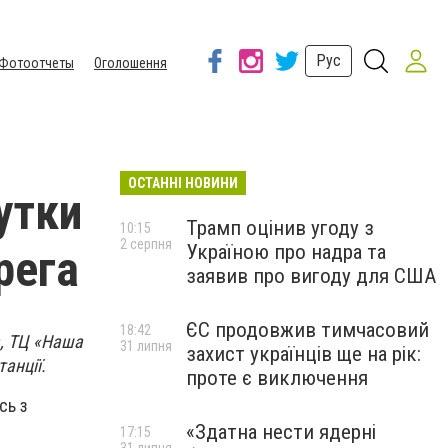
Рус
Фотоотчеты
Оголошення
ОСТАННІ НОВИНИ
утки
Трамп оцінив угоду з
10:15
2 серпня
Україною про надра та
рега
заявив про вигоду для США
ЄС продовжив тимчасовий
18:42
а, ТЦ «Наша
31 липня
захист українців ще на рік:
анції.
проте є виключення
сь з
«Здатна нести ядерні
17:15