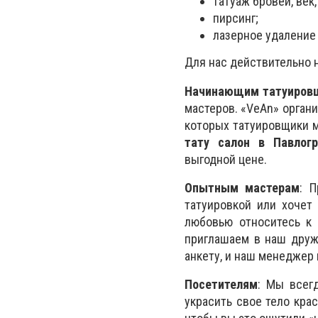
татуаж бровей, век, 
пирсинг;
лазерное удаление 
Для нас действительно 
Начинающим татуиров
мастеров. «VeAn» орган
которых татуировщики м
тату салон в Павлог
выгодной цене.
Опытным мастерам
: 
татуировкой или хочет
любовью относитесь к 
приглашаем в наш друж
анкету, и наш менеджер
Посетителям
: Мы всег
украсить свое тело кра