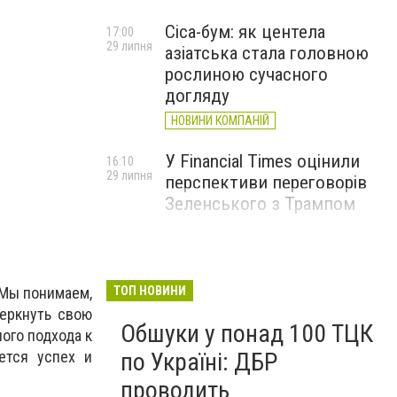
Cica-бум: як центела
17:00
29 липня
азіатська стала головною
рослиною сучасного
догляду
НОВИНИ КОМПАНІЙ
У Financial Times оцінили
16:10
29 липня
перспективи переговорів
Зеленського з Трампом
 Мы понимаем,
ТОП НОВИНИ
черкнуть свою
Обшуки у понад 100 ТЦК
ого подхода к
ется успех и
по Україні: ДБР
проводить