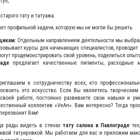
губ;
старого тату и татуажа.
нет профильной задачи, которую мы не могли бы решить.
щикам
: Отдельным направлением деятельности мы выбра
изовывает курсы для начинающих специалистов, проводит 
огут продемонстрировать свой уровень, поделиться опыт
раде
предлагает качественные пигменты, расходные 
Приглашаем к сотрудничеству всех, кто профессиональн
 освоить это искусство. Если Вы являетесь творческим
своей работе, постоянно развиваете свои навыки и ум
ественный коллектив «VeAn». Вам интересно? Тогда про
 перезвонит Вам!
да рады видеть в стенах
тату салона в Павлограде
тех
сивой татуировкой. Мы работаем для вас и приложим мак