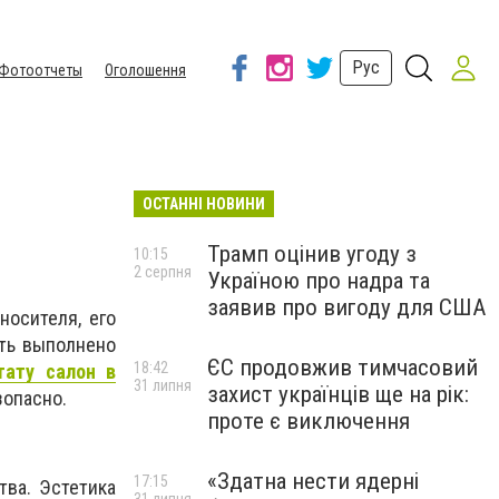
Рус
Фотоотчеты
Оголошення
ОСТАННІ НОВИНИ
Трамп оцінив угоду з
10:15
2 серпня
Україною про надра та
заявив про вигоду для США
носителя, его
ыть выполнено
ЄС продовжив тимчасовий
18:42
тату салон в
31 липня
захист українців ще на рік:
зопасно.
проте є виключення
«Здатна нести ядерні
17:15
тва. Эстетика