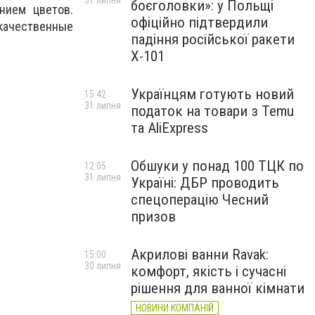
31 липня
боєголовки»: у Польщі
нием цветов.
офіційно підтвердили
качественные
падіння російської ракети
Х-101
Українцям готують новий
15:42
31 липня
податок на товари з Temu
та AliExpress
Обшуки у понад 100 ТЦК по
12:05
31 липня
Україні: ДБР проводить
спецоперацію Чесний
призов
Акрилові ванни Ravak:
15:00
30 липня
комфорт, якість і сучасні
рішення для ванної кімнати
НОВИНИ КОМПАНІЙ