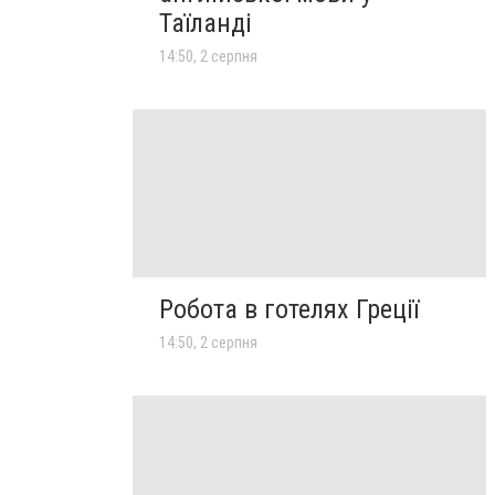
Таїланді
14:50, 2 серпня
Робота в готелях Греції
14:50, 2 серпня