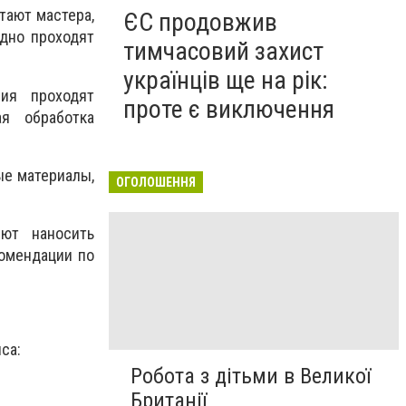
тают мастера,
ЄС продовжив
дно проходят
тимчасовий захист
українців ще на рік:
ния проходят
проте є виключення
я обработка
е материалы,
ОГОЛОШЕННЯ
ют наносить
омендации по
са:
Робота з дітьми в Великої
Британії