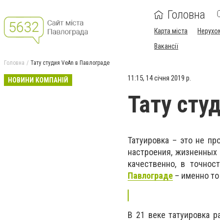
Головна
Карта міста
Нерухо
Вакансії
Головна
Тату студия VeAn в Павлограде
11:15, 14 січня 2019 р.
НОВИНИ КОМПАНІЙ
Тату сту
Татуировка – это не пр
настроения, жизненных 
качественно, в точнос
Павлограде
– именно то
В 21 веке татуировка р