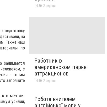
14:50, 2 серпня
ли подготовку
фестивали, на
ом. Также наш
материалы по
Работник в
о занимается
американском парке
 человеком, с
аттракционов
ения - то мы
сто заполните
14:50, 2 серпня
, кто мечтает
Робота вчителем
симум усилий,
англійської мови у