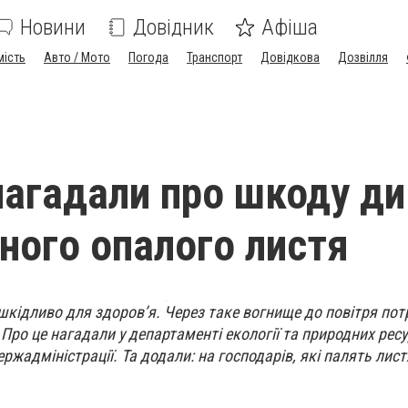
Новини
Довідник
Афіша
мість
Авто / Мото
Погода
Транспорт
Довідкова
Дозвілля
нагадали про шкоду д
еного опалого листя
шкідливо для здоров’я. Через таке вогнище до повітря по
Про це нагадали у департаменті екології та природних ресу
жадміністрації. Та додали: на господарів, які палять листя