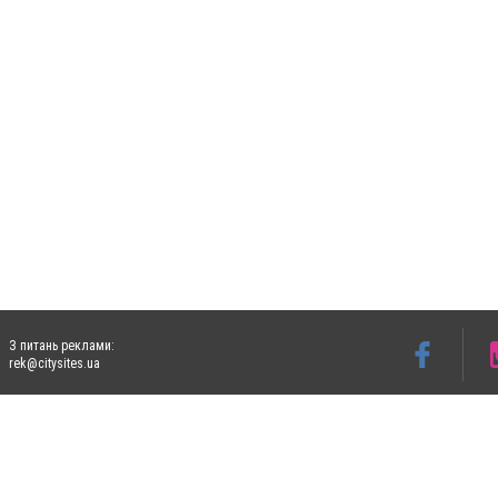
З питань реклами:
rek@citysites.ua
Допускається цитування матеріалів без отримання попередньої згоди 5632.com.ua за
пошукових систем гіперпосилання на цитовані статті не нижче другого абзацу в тек
Матеріали з плашками "Новини компаній", "Промо", "Партнерський матеріал", "Партнер