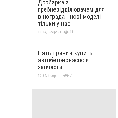
Дробарка з
гребневідділювачем для
вінограда - нові моделі
тільки у нас
11
10:34, 5 серпня
Пять причин купить
автобетононасос и
запчасти
7
10:34, 5 серпня