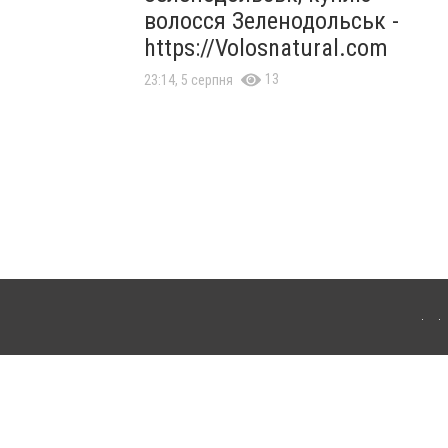
волосся Зеленодольськ -
https://Volosnatural.com
13
23:14, 5 серпня
лограда. Для інтернет-видань обов'язкове розміщення прямого, відкритого для
лама" публікуються на правах реклами.