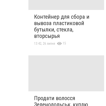
Контейнер для сбора и
вывоза пластиковой
бутылки, стекла,
вторсырья
15
13:42, 26 липня
Продати волосся
Зеленодольськ, куплю