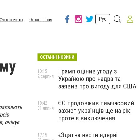
Рус
Фотоотчеты
Оголошення
ОСТАННІ НОВИНИ
иму
Трамп оцінив угоду з
10:15
2 серпня
Україною про надра та
заявив про вигоду для США
ЄС продовжив тимчасовий
18:42
трапляють
31 липня
захист українців ще на рік:
рсів
проте є виключення
, очікує
«Здатна нести ядерні
17:15