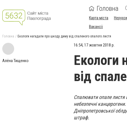
Головна
Карта міста
Нерухо
Вакансії
Головна
Екологи нагадали про шкоду диму від спаленого опалого листя
16:54, 17 жовтня 2018 р.
Екологи 
Алёна Тищенко
від спал
Спалювати опале листя 
небезпечні канцерогени. 
Дніпропетровської облдер
штраф.