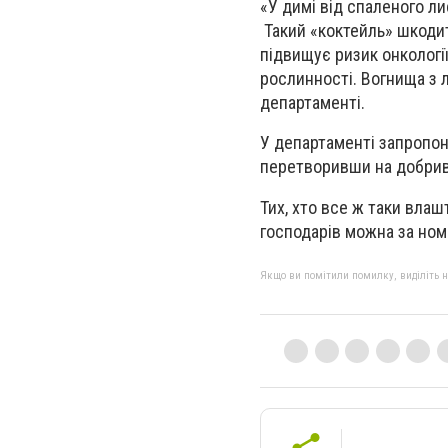
«У димі від спаленого ли
Такий «коктейль» шкодит
підвищує ризик онкологі
рослинності. Вогнища з 
департаменті.
У департаменті запропон
перетворивши на добрив
Тих, хто все ж таки вла
господарів можна за ном
Якщо ви помітили помилку, виділіть нео