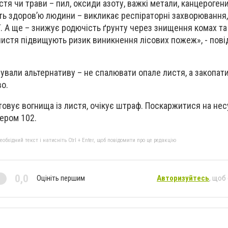
стя чи трави – пил, оксиди азоту, важкі метали, канцерогени
ь здоров’ю людини – викликає респіраторні захворювання, 
ї. А ще – знижує родючість ґрунту через знищення комах та
листя підвищують ризик виникнення лісових пожеж», - пов
ували альтернативу – не спалювати опале листя, а закопати
о.
штовує вогнища із листя, очікує штраф. Поскаржитися на не
ером 102.
бхідний текст і натисніть Ctrl + Enter, щоб повідомити про це редакцію
0,0
Оцініть першим
Авторизуйтесь
, щоб