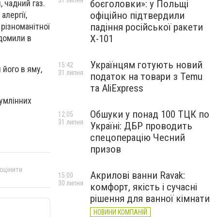
31 липня
боєголовки»: у Польщі
, чадний газ.
офіційно підтвердили
алергії,
падіння російської ракети
 різноманітної
Х-101
ідомили в
Українцям готують новий
15:42
 його в яму,
31 липня
податок на товари з Temu
та AliExpress
сумлінних
Обшуки у понад 100 ТЦК по
12:05
31 липня
Україні: ДБР проводить
спецоперацію Чесний
призов
 оцінити
Акрилові ванни Ravak:
15:00
30 липня
комфорт, якість і сучасні
рішення для ванної кімнати
НОВИНИ КОМПАНІЙ