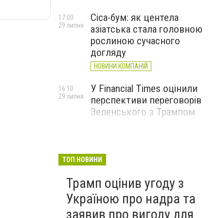
Cica-бум: як центела
17:00
29 липня
азіатська стала головною
рослиною сучасного
догляду
НОВИНИ КОМПАНІЙ
У Financial Times оцінили
16:10
29 липня
перспективи переговорів
Зеленського з Трампом
ТОП НОВИНИ
Трамп оцінив угоду з
Україною про надра та
заявив про вигоду для