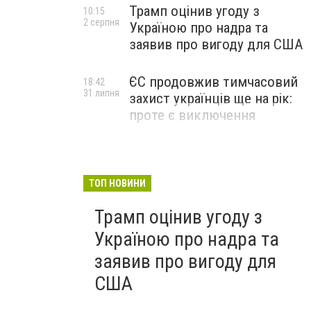
Трамп оцінив угоду з
10:15
2 серпня
Україною про надра та
заявив про вигоду для США
ЄС продовжив тимчасовий
18:42
31 липня
захист українців ще на рік:
проте є виключення
ТОП НОВИНИ
Трамп оцінив угоду з
Україною про надра та
заявив про вигоду для
США