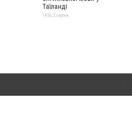
Таїланді
14:50, 2 серпня
лограда. Для інтернет-видань обов'язкове розміщення прямого, відкритого для
лама" публікуються на правах реклами.
ості
Правила сайту