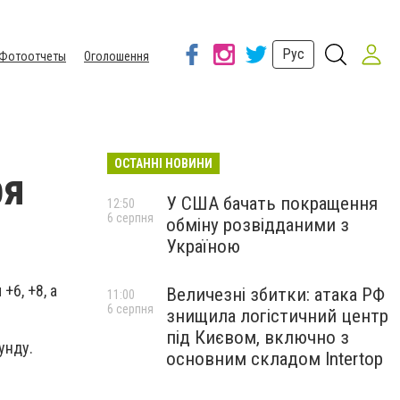
Рус
Фотоотчеты
Оголошення
ОСТАННІ НОВИНИ
ря
У США бачать покращення
12:50
6 серпня
обміну розвідданими з
Україною
+6, +8, а
Величезні збитки: атака РФ
11:00
6 серпня
знищила логістичний центр
під Києвом, включно з
унду.
основним складом Intertop