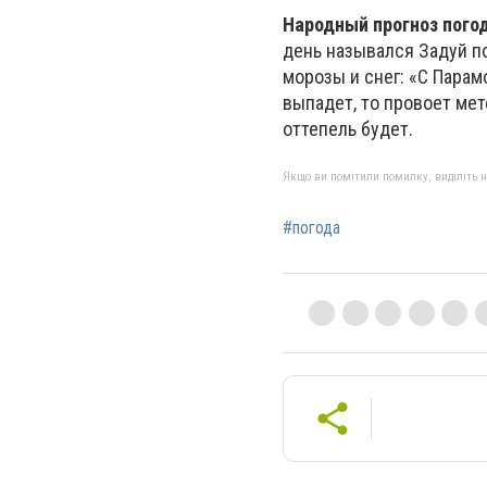
Народный прогноз пого
день назывался Задуй п
морозы и снег: «С Парам
выпадет, то провоет мет
оттепель будет.
Якщо ви помітили помилку, виділіть нео
#погода