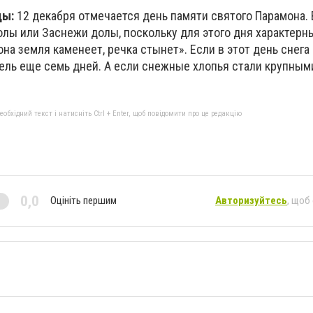
ды:
12 декабря отмечается день памяти святого Парамона. 
олы или Заснежи долы, поскольку для этого дня характерн
она земля каменеет, речка стынет». Если в этот день снега
ель еще семь дней. А если снежные хлопья стали крупными
бхідний текст і натисніть Ctrl + Enter, щоб повідомити про це редакцію
0,0
Оцініть першим
Авторизуйтесь
, щоб