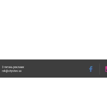
З питань реклами:
rek@citysites.ua
Допускається цитування матеріалів без отримання попередньої згоди 5632.com.ua за
пошукових систем гіперпосилання на цитовані статті не нижче другого абзацу в тек
Матеріали з плашками "Новини компаній", "Промо", "Партнерський матеріал", "Партнер
Реклама на сайті
Ф