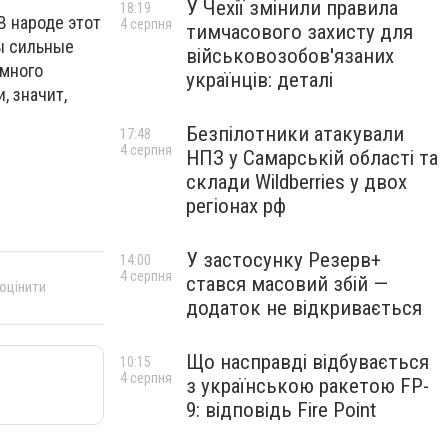
У Чехії змінили правила
18:19
В народе этот
4 серпня
тимчасового захисту для
ы сильные
військовозобов'язаних
 много
українців: деталі
, значит,
Безпілотники атакували
17:48
4 серпня
НПЗ у Самарській області та
склади Wildberries у двох
регіонах рф
У застосунку Резерв+
14:00
4 серпня
стався масовий збій —
 оцінити
додаток не відкривається
Що насправді відбувається
10:15
4 серпня
з українською ракетою FP-
9: відповідь Fire Point