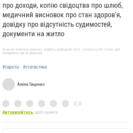
про доходи, копію свідоцтва про шлюб,
ме­дичний висновок про стан здоров’я,
довідку про відсутність судимостей,
документи на житло
Якщо ви помітили помилку, виділіть необхідний текст і натисніть Ctrl + Enter, щоб
повідомити про це редакцію
#сироты
#статистика
Алёна Тищенко
0,0
Авторизуйтесь
, щоб оцінити