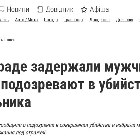
Новини
Довідник
Афіша
мість
Авто / Мото
Погода
Транспорт
Довідкова
Дозвілля
утыльника
раде задержали мужч
 подозревают в убийс
ьника
сообщили о подозрении в совершении убийства и избрали м
ржания под стражей.