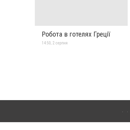
Робота в готелях Греції
14:50, 2 серпня
лограда. Для інтернет-видань обов'язкове розміщення прямого, відкритого для