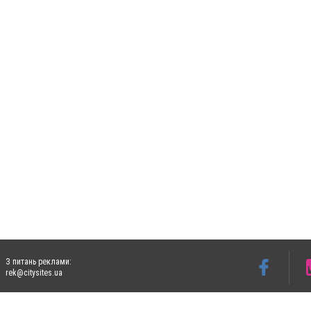
З питань реклами:
rek@citysites.ua
Допускається цитування матеріалів без отримання попередньої згоди 5632.com.ua за