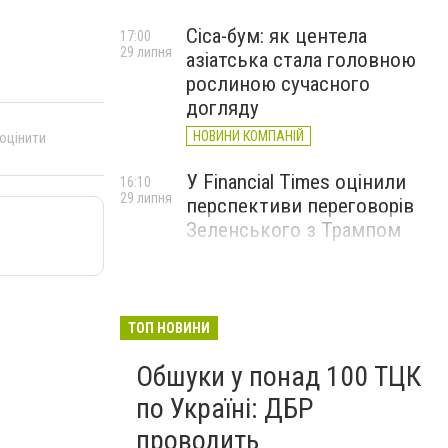
Cica-бум: як центела
17:00
29 липня
азіатська стала головною
рослиною сучасного
догляду
НОВИНИ КОМПАНІЙ
 оцінити
У Financial Times оцінили
16:10
29 липня
перспективи переговорів
Зеленського з Трампом
ТОП НОВИНИ
Обшуки у понад 100 ТЦК
по Україні: ДБР
проводить