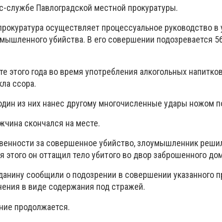
с-службе Павлоградской местной прокуратуры.
прокуратура осуществляет процессуальное руководство в
умышленного убийства. В его совершении подозревается 5
сте этого года во время употребления алкогольных напитко
ла ссора.
один из них нанес другому многочисленные удары ножом по
жчина скончался на месте.
венности за совершенное убийство, злоумышленник реши
я этого он оттащил тело убитого во двор заброшенного до
данину сообщили о подозрении в совершении указанного п
чения в виде содержания под стражей.
ние продолжается.