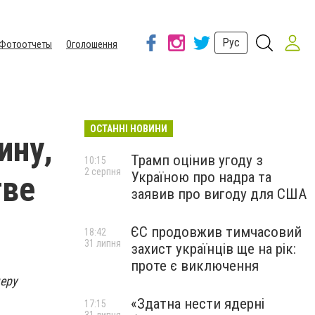
Рус
Фотоотчеты
Оголошення
ОСТАННІ НОВИНИ
ину,
Трамп оцінив угоду з
10:15
2 серпня
Україною про надра та
тве
заявив про вигоду для США
ЄС продовжив тимчасовий
18:42
31 липня
захист українців ще на рік:
проте є виключення
еру
«Здатна нести ядерні
17:15