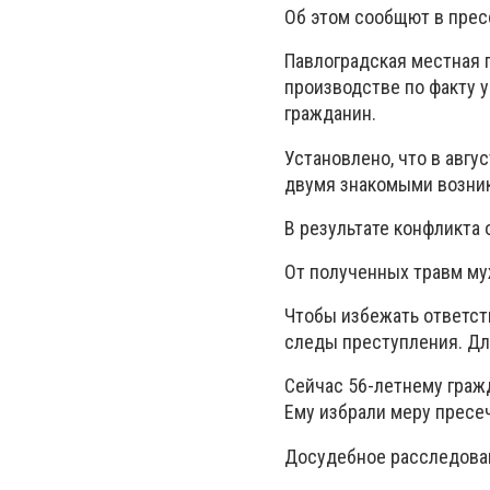
Об этом сообщют в прес
Павлоградская местная 
производстве по факту 
гражданин.
Установлено, что в авгу
двумя знакомыми возник
В результате конфликта 
От полученных травм му
Чтобы избежать ответст
следы преступления. Дл
Сейчас 56-летнему граж
Ему избрали меру пресе
Досудебное расследова