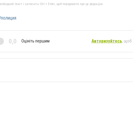
бхідний текст і натисніть Ctrl + Enter, щоб повідомити про це редакцію
#полиция
0,0
Оцініть першим
Авторизуйтесь
, щоб