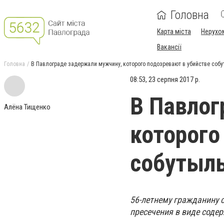
Головна
Карта міста
Нерухо
Вакансії
Головна
В Павлограде задержали мужчину, которого подозревают в убийстве соб
08:53, 23 серпня 2017 р.
В Павлог
Алёна Тищенко
которого
собутыл
56-летнему гражданину 
пресечения в виде соде