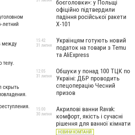
31 липня
боєголовки»: у Польщі
офіційно підтвердили
падіння російської ракети
 уголовном
Х-101
6-летний
Українцям готують новий
15:42
в между
31 липня
податок на товари з Temu
та AliExpress
 телу.
Обшуки у понад 100 ТЦК по
12:05
31 липня
Україні: ДБР проводить
спецоперацію Чесний
л скрыть
призов
мовладения.
реступления.
Акрилові ванни Ravak:
15:00
30 липня
комфорт, якість і сучасні
рішення для ванної кімнати
НОВИНИ КОМПАНІЙ