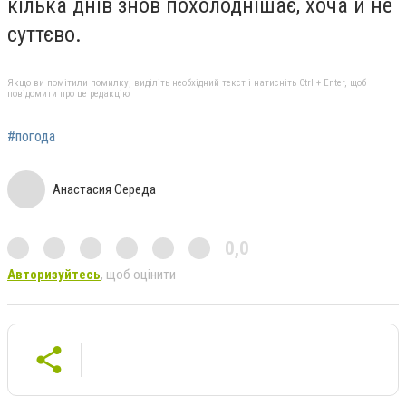
кілька днів знов похолоднішає, хоча й не
суттєво.
Якщо ви помітили помилку, виділіть необхідний текст і натисніть Ctrl + Enter, щоб
повідомити про це редакцію
#погода
Анастасия Середа
0,0
Авторизуйтесь
, щоб оцінити