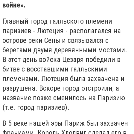
войне».
Главный город галльского племени
паризиев - Лютеция - располагался на
острове реки Сены и связывался с
берегами двумя деревянными мостами.
В этот день войска Цезаря победили в
битве с восставшими галльскими
племенами. Лютеция была захвачена и
разрушена. Вскоре город отстроили, а
название позже сменилось на Паризию
(т.е. город паризиев).
В 5 веке нашей эры Париж был захвачен
франками. Король Хлодвиг сделал его в