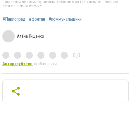
Якщо ви помітили помилку, виділіть необхідний текст і натисніть Ctrl + Enter, щоб
повідомити про це редакцію
#Павлоград
#фонтан
#коммунальщики
Алёна Тищенко
0,0
Авторизуйтесь
, щоб оцінити