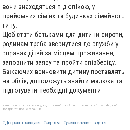
вони знаходяться під опікою, у
прийомних сім’ях та будинках сімейного
типу.
Щоб стати батьками для дитини-сироти,
родинам треба звернутися до служби у
справах дітей за місцем проживання,
заповнити заяву та пройти співбесіду.
Бажаючих всиновити дитину поставлять
на облік, допоможуть знайти малюка та
підготувати необхідні документи.
Якщо ви помітили помилку, виділіть необхідний текст і натисніть Ctrl + Enter, щоб
повідомити про це редакцію
#Депропетровщина
#сироты
#усыновление
#дети