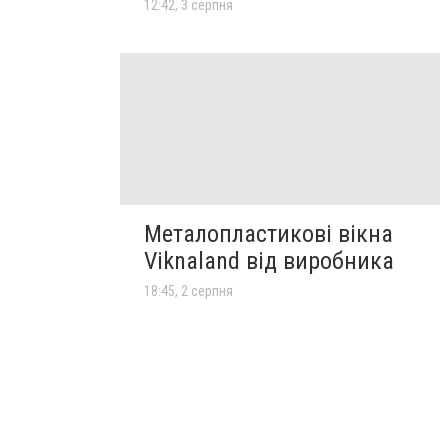
12:42, 3 серпня
Металопластикові вікна
Viknaland від виробника
18:45, 2 серпня