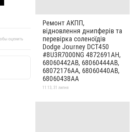
Ремонт АКПП,
відновлення днипферів та
перевірка соленоїдів
тобы оценить
Dodge Journey DCT450
#8U3R7000NG 4872691AH,
68060442AB, 68060444AB,
68072176AA, 68060440AB,
68060438AA
11:13, 31 липня