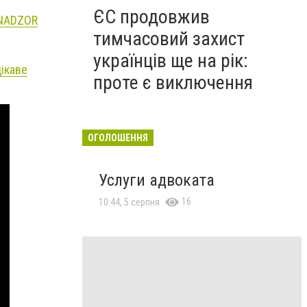
ЄС продовжив
 NADZOR
тимчасовий захист
українців ще на рік:
цікаве
проте є виключення
ОГОЛОШЕННЯ
Услуги адвоката
16
10:44, 5 серпня