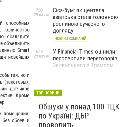
Cica-бум: як центела
17:00
29 липня
азіатська стала головною
й, способных
рослиною сучасного
е количество
догляду
но создадите
НОВИНИ КОМПАНІЙ
те объединить
щенных Smart
У Financial Times оцінили
16:10
ощи новейших
29 липня
перспективи переговорів
Зеленського з Трампом
события, но и
в (текстовых,
нии датчиков
ТОП НОВИНИ
ектив. Кроме
ер.
Обшуки у понад 100 ТЦК
и помещений.
по Україні: ДБР
 без сбоев и
проводить