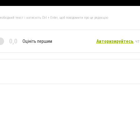
бхідний текст і натисніть Ctrl + Enter, щоб повідомити про це редакцію
0,0
Оцініть першим
Авторизируйтесь
, ч