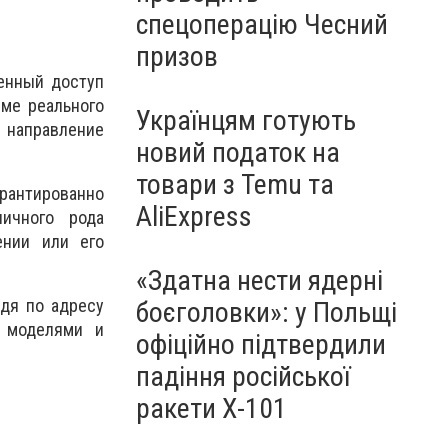
спецоперацію Чесний
призов
енный доступ
име реального
Українцям готують
 направление
новий податок на
товари з Temu та
рантированно
AliExpress
личного рода
ении или его
«Здатна нести ядерні
йдя по адресу
боєголовки»: у Польщі
 моделями и
офіційно підтвердили
падіння російської
ракети Х-101