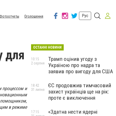
Рус
Фотоотчеты
Оголошення
ОСТАННІ НОВИНИ
у для
Трамп оцінив угоду з
10:15
2 серпня
Україною про надра та
заявив про вигоду для США
ЄС продовжив тимчасовий
18:42
 процессом и
31 липня
захист українців ще на рік:
нновационным
проте є виключення
помощником,
щим в режиме
«Здатна нести ядерні
17:15