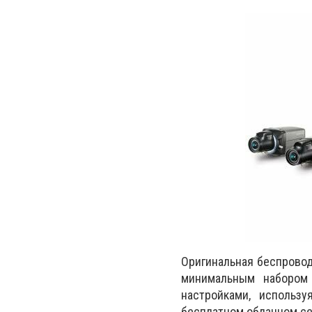
Оригинальная беспрово
минимальным набором
настройками, использ
бесплатном облачном се