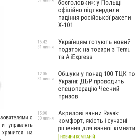
31 липня
боєголовки»: у Польщі
офіційно підтвердили
падіння російської ракети
Х-101
Українцям готують новий
15:42
31 липня
податок на товари з Temu
та AliExpress
Обшуки у понад 100 ТЦК по
12:05
31 липня
Україні: ДБР проводить
спецоперацію Чесний
призов
Акрилові ванни Ravak:
15:00
ьзователями с
30 липня
комфорт, якість і сучасні
и управлять
рішення для ванної кімнати
 хранится на
НОВИНИ КОМПАНІЙ
.