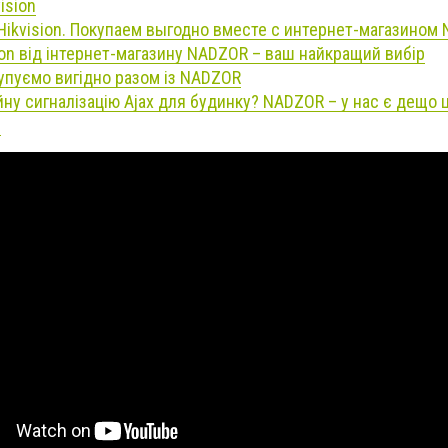
ision
ikvision. Покупаем выгодно вместе с интернет-магазином
ion від інтернет-магазину NADZOR – ваш найкращий вибір
Купуємо вигідно разом із NADZOR
йну сигналізацію Ajax для будинку? NADZOR – у нас є дещо 
!