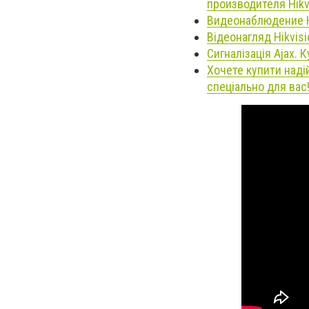
производителя Hikv
Видеонаблюдение H
Відеонагляд Hikvis
Сигналізація Ajax. 
Хочете купити наді
спеціально для вас