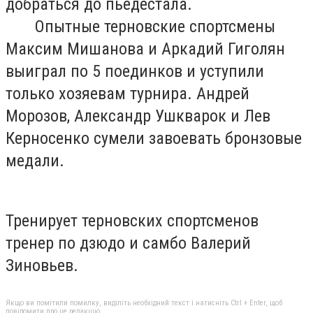
добраться до пьедестала.
Опытные терновские спортсмены
Максим Мишанова и Аркадий Гиголян
выиграл по 5 поединков и уступили
только хозяевам турнира. Андрей
Морозов, Александр Ушкварок и Лев
Керносенко сумели завоевать бронзовые
медали.
Тренирует терновских спортсменов
тренер по дзюдо и самбо Валерий
Зиновьев.
Якщо ви помітили помилку, виділіть необхідний текст і натисніть Ctrl + Enter, щоб
повідомити про це редакцію