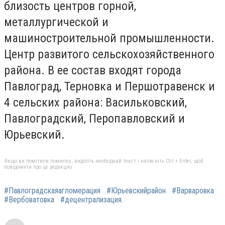
близость центров горной,
металлургической и
машиностроительной промышленности.
Центр развитого сельскохозяйственного
района. В ее состав входят города
Павлоград, Терновка и Першотравенск и
4 сельских района: Васильковский,
Павлоградский, Перопавловский и
Юрьевский.
Якщо ви помітили помилку, виділіть необхідний текст і натисніть Ctrl + Enter, щоб
повідомити про це редакцію
#Павлоградскаяагломерация
#Юрьевскийрайон
#Варваровка
#Вербоватовка
#децентрализация.