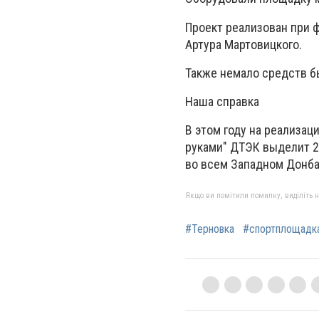
Проект реализован при 
Артура Мартовицкого.
Также немало средств б
Наша справка
В этом году на реализац
руками" ДТЭК выделит 23
во всем Западном Донба
Якщо ви помітили помилку, виділіть нео
#Терновка
#спортплощадк