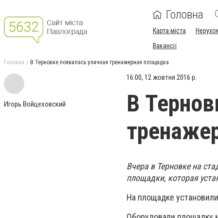
Головна
Карта міста
Нерухо
Вакансії
Головна
В Терновке появилась уличная тренажерная площадка
16:00, 12 жовтня 2016 р.
В Тернов
Игорь Войцеховский
тренаже
Вчера в Терновке на ст
площадки, которая устан
На площадке установили
Оборудовали площадку м