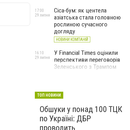
Cica-бум: як центела
17:00
29 липня
азіатська стала головною
рослиною сучасного
догляду
НОВИНИ КОМПАНІЙ
У Financial Times оцінили
16:10
29 липня
перспективи переговорів
Зеленського з Трампом
ТОП НОВИНИ
Обшуки у понад 100 ТЦК
по Україні: ДБР
проводить