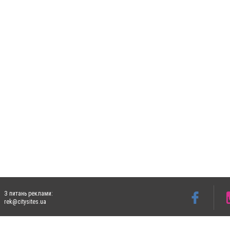
З питань реклами:
rek@citysites.ua
Допускається цитування матеріалів без отримання попередньої згоди 5632.com.ua за