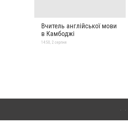
Вчитель англійської мови
в Камбоджі
14:50, 2 серпня
лограда. Для інтернет-видань обов'язкове розміщення прямого, відкритого для