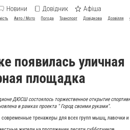
Новини
Довідник
Афіша
мість
Авто / Мото
Погода
Транспорт
Довідкова
Дозвілля
ке появилась уличная
рная площадка
адионе ДЮСШ состоялось торжественное открытие спортив
овлена в рамках проекта " Город своими руками".
 современные тренажеры для всех групп мышц, лавочки и
естные жители на протяжении десяти субботников.