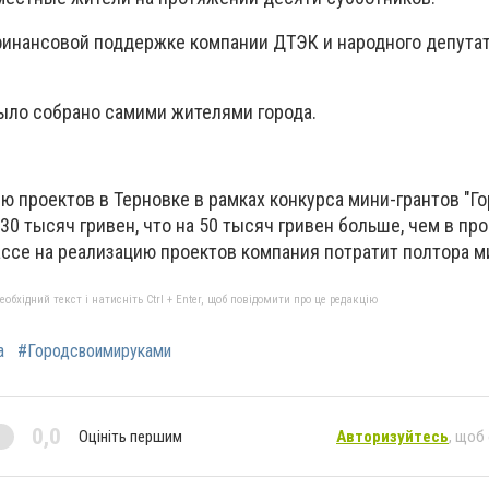
финансовой поддержке компании ДТЭК и народного депута
ыло собрано самими жителями города.
ию проектов в Терновке в рамках конкурса мини-грантов "Г
0 тысяч гривен, что на 50 тысяч гривен больше, чем в про
ссе на реализацию проектов компания потратит полтора м
бхідний текст і натисніть Ctrl + Enter, щоб повідомити про це редакцію
а
#Городсвоимируками
0,0
Оцініть першим
Авторизуйтесь
, щоб