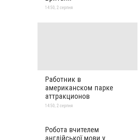
14:50, 2 серпня
Работник в
американском парке
аттракционов
14:50, 2 серпня
Робота вчителем
англійської мови у