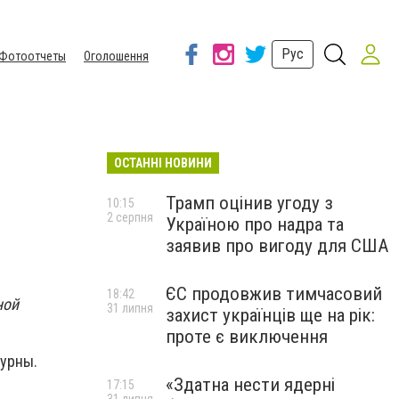
Рус
Фотоотчеты
Оголошення
ОСТАННІ НОВИНИ
Трамп оцінив угоду з
10:15
2 серпня
Україною про надра та
заявив про вигоду для США
ЄС продовжив тимчасовий
18:42
ной
31 липня
захист українців ще на рік:
проте є виключення
 урны.
«Здатна нести ядерні
17:15