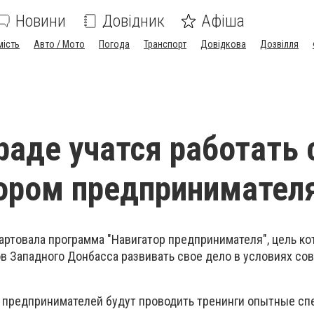
Новини
Довідник
Афіша
мість
Авто / Мото
Погода
Транспорт
Довідкова
Дозвілля
раде учатся работать 
ором предпринимател
артовала программа "Навигатор предпринимателя", цель ко
 Западного Донбасса развивать свое дело в условиях со
я предпринимателей будут проводить тренинги опытные с