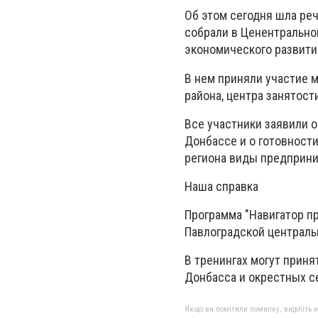
Об этом сегодня шла реч
собрали в Ценентрально
экономического развити
В нем приняли участие 
района, центра занятост
Все участники заявили 
Донбассе и о готовност
региона виды предприн
Наша справка
Программа "Навигатор пр
Павлоградской центрально
В тренингах могут прин
Донбасса и окрестных с
Якщо ви помітили помилку, виділіть нео