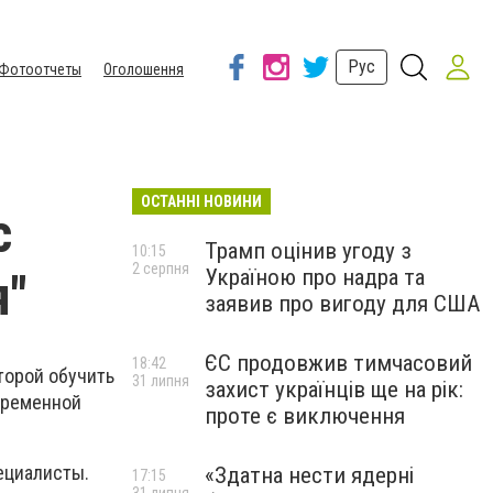
Рус
Фотоотчеты
Оголошення
ОСТАННІ НОВИНИ
с
Трамп оцінив угоду з
10:15
2 серпня
Україною про надра та
я"
заявив про вигоду для США
ЄС продовжив тимчасовий
18:42
торой обучить
31 липня
захист українців ще на рік:
временной
проте є виключення
пециалисты.
«Здатна нести ядерні
17:15