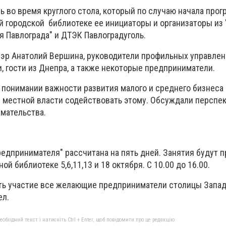
ь во время круглого стола, который по случаю начала про
й городской библиотеке ее инициаторы и организаторы из 
я Павлограда" и ДТЭК Павлоградуголь.
мэр Анатолий Вершина, руководители профильных управлен
и, гости из Днепра, а также некоторые предприниматели.
о понимании важности развития малого и среднего бизнеса
и местной власти содействовать этому. Обсуждали перспе
имательства.
едпринимателя" рассчитана на пять дней. Занятия будут п
й библиотеке 5,6,11,13 и 18 октября. С 10.00 до 16.00.
ять участие все желающие предприниматели столицы Запа
ел.
бхідний текст і натисніть Ctrl + Enter, щоб повідомити про це редакцію