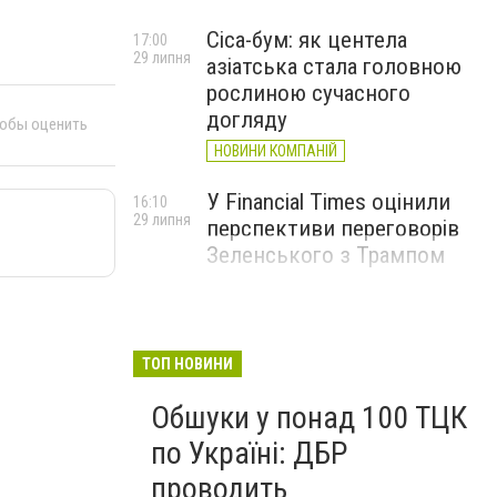
Cica-бум: як центела
17:00
29 липня
азіатська стала головною
рослиною сучасного
догляду
тобы оценить
НОВИНИ КОМПАНІЙ
У Financial Times оцінили
16:10
29 липня
перспективи переговорів
Зеленського з Трампом
ТОП НОВИНИ
Обшуки у понад 100 ТЦК
по Україні: ДБР
проводить