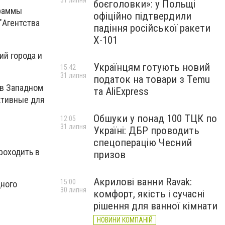
31 липня
боєголовки»: у Польщі
граммы
офіційно підтвердили
"Агентства
падіння російської ракети
Х-101
ий города и
Українцям готують новий
15:42
31 липня
податок на товари з Temu
 в Западном
та AliExpress
ктивные для
Обшуки у понад 100 ТЦК по
12:05
31 липня
Україні: ДБР проводить
спецоперацію Чесний
роходить в
призов
Акрилові ванни Ravak:
15:00
дного
30 липня
комфорт, якість і сучасні
рішення для ванної кімнати
НОВИНИ КОМПАНІЙ