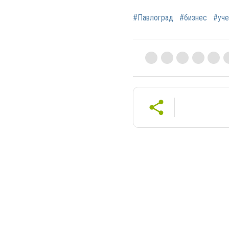
#Павлоград
#бизнес
#уче