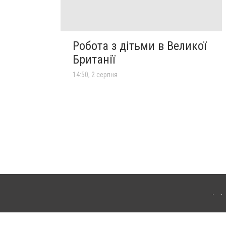
Робота з дітьми в Великої
Британії
14:50, 2 серпня
лограда. Для інтернет-видань обов'язкове розміщення прямого, відкритого для