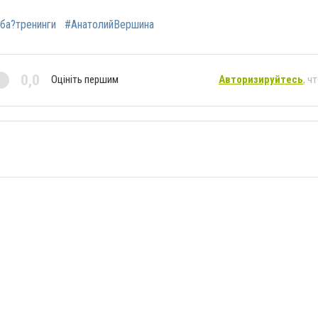
ба?тренинги
#АнатолийВершина
0,0
Оцініть першим
Авторизируйтесь
, ч