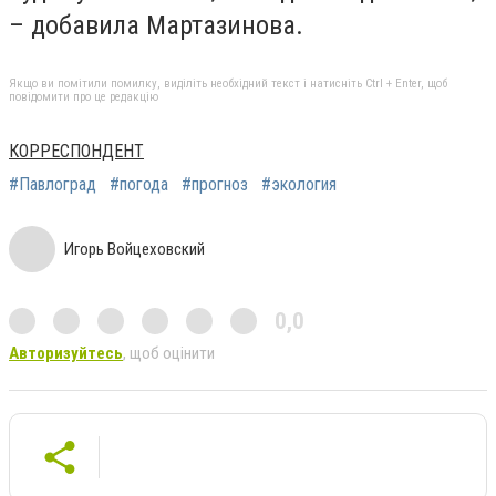
– добавила Мартазинова.
Якщо ви помітили помилку, виділіть необхідний текст і натисніть Ctrl + Enter, щоб
повідомити про це редакцію
КОРРЕСПОНДЕНТ
#Павлоград
#погода
#прогноз
#экология
Игорь Войцеховский
0,0
Авторизуйтесь
, щоб оцінити