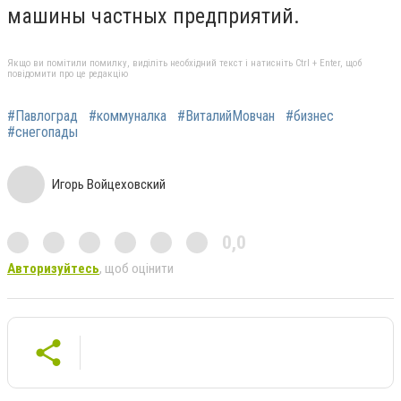
машины частных предприятий.
Якщо ви помітили помилку, виділіть необхідний текст і натисніть Ctrl + Enter, щоб
повідомити про це редакцію
#Павлоград
#коммуналка
#ВиталийМовчан
#бизнес
#снегопады
Игорь Войцеховский
0,0
Авторизуйтесь
, щоб оцінити