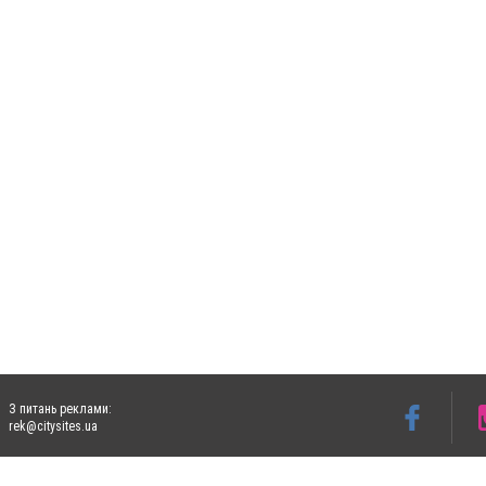
З питань реклами:
rek@citysites.ua
Допускається цитування матеріалів без отримання попередньої згоди 5632.com.ua за