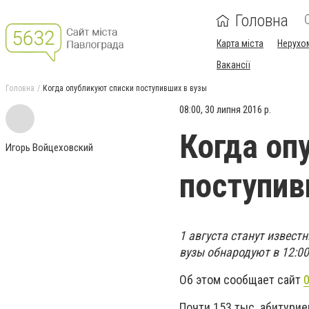
Головна
Карта міста
Нерухо
Вакансії
Головна
Когда опубликуют списки поступивших в вузы
08:00, 30 липня 2016 р.
Когда оп
Игорь Войцеховский
поступив
1 августа станут извест
вузы обнародуют в 12:0
Об этом сообщает сайт
0
Почти 153 тыс. абитури