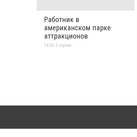
Работник в
американском парке
аттракционов
14:50, 2 серпня
лограда. Для інтернет-видань обов'язкове розміщення прямого, відкритого для