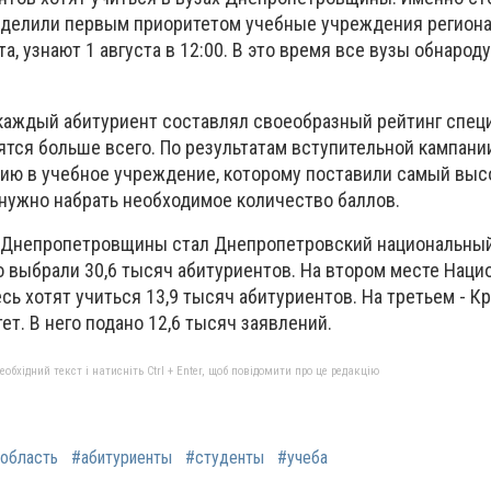
еделили первым приоритетом учебные учреждения региона
а, узнают 1 августа в 12:00. В это время все вузы обнарод
каждый абитуриент составлял своеобразный рейтинг спец
ятся больше всего. По результатам вступительной кампани
ию в учебное учреждение, которому поставили самый выс
 нужно набрать необходимое количество баллов.
Днепропетровщины стал Днепропетровский национальный
го выбрали 30,6 тысяч абитуриентов. На втором месте Нац
сь хотят учиться 13,9 тысяч абитуриентов. На третьем - 
т. В него подано 12,6 тысяч заявлений.
бхідний текст і натисніть Ctrl + Enter, щоб повідомити про це редакцію
 область
#абитуриенты
#студенты
#учеба