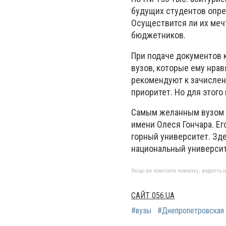
будущих студентов опр
Осуществится ли их мечт
бюджетников.
При подаче документов 
вузов, которые ему нрав
рекомендуют к зачислен
приоритет. Но для этого
Самым желанным вузом 
имени Олеся Гончара. Е
горный университет. Зде
национальный университе
Якщо ви помітили помилку, виділіть нео
САЙТ 056.UA
#вузы
#Днепропетровская