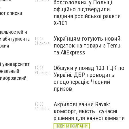
31 липня
боєголовки»: у Польщі
.
офіційно підтвердили
уют списки
падіння російської ракети
Х-101
иальностей и
Українцям готують новий
и абитуриента
15:42
31 липня
податок на товари з Temu
окий
та AliExpress
 университет
Обшуки у понад 100 ТЦК по
12:05
иональный
31 липня
Україні: ДБР проводить
Криворожский
спецоперацію Чесний
призов
Акрилові ванни Ravak:
15:00
30 липня
комфорт, якість і сучасні
рішення для ванної кімнати
НОВИНИ КОМПАНІЙ