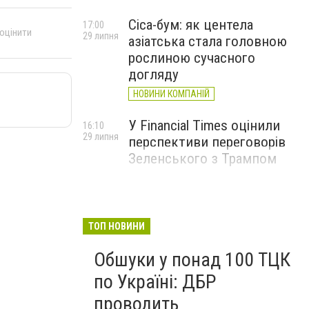
Cica-бум: як центела
17:00
 оцінити
29 липня
азіатська стала головною
рослиною сучасного
догляду
НОВИНИ КОМПАНІЙ
У Financial Times оцінили
16:10
29 липня
перспективи переговорів
Зеленського з Трампом
ТОП НОВИНИ
Обшуки у понад 100 ТЦК
по Україні: ДБР
проводить