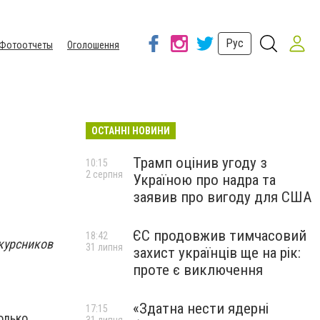
Рус
Фотоотчеты
Оголошення
ОСТАННІ НОВИНИ
Трамп оцінив угоду з
10:15
2 серпня
Україною про надра та
заявив про вигоду для США
ЄС продовжив тимчасовий
18:42
окурсников
31 липня
захист українців ще на рік:
проте є виключення
«Здатна нести ядерні
17:15
олько