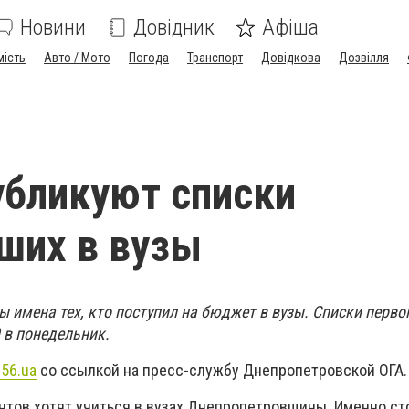
Новини
Довідник
Афіша
мість
Авто / Мото
Погода
Транспорт
Довідкова
Дозвілля
убликуют списки
ших в вузы
ны имена тех, кто поступил на бюджет в вузы. Списки перв
0 в понедельник.
56.ua
со ссылкой на пресс-службу Днепропетровской ОГА.
ентов хотят учиться в вузах Днепропетровщины. Именно ст