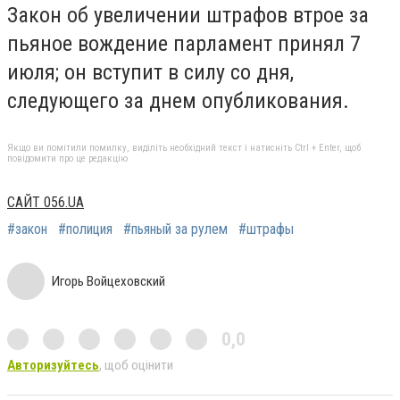
Закон об увеличении штрафов втрое за
пьяное вождение парламент принял 7
июля; он вступит в силу со дня,
следующего за днем опубликования.
Якщо ви помітили помилку, виділіть необхідний текст і натисніть Ctrl + Enter, щоб
повідомити про це редакцію
САЙТ 056.UA
#закон
#полиция
#пьяный за рулем
#штрафы
Игорь Войцеховский
0,0
Авторизуйтесь
, щоб оцінити