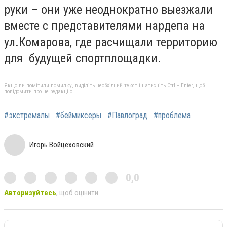
руки – они уже неоднократно выезжали
вместе с представителями нардепа на
ул.Комарова, где расчищали территорию
для будущей спортплощадки.
Якщо ви помітили помилку, виділіть необхідний текст і натисніть Ctrl + Enter, щоб
повідомити про це редакцію
#экстремалы
#беймиксеры
#Павлоград
#проблема
Игорь Войцеховский
0,0
Авторизуйтесь
, щоб оцінити