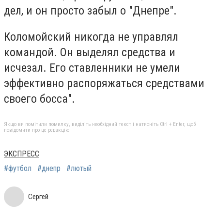
дел, и он просто забыл о "Днепре".
Коломойский никогда не управлял
командой. Он выделял средства и
исчезал. Его ставленники не умели
эффективно распоряжаться средствами
своего босса".
Якщо ви помітили помилку, виділіть необхідний текст і натисніть Ctrl + Enter, щоб
повідомити про це редакцію
ЭКСПРЕСС
#футбол
#днепр
#лютый
Сергей