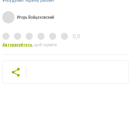
#«Будуємо Україну разом»
Игорь Войцеховский
0,0
Авторизуйтесь
, щоб оцінити