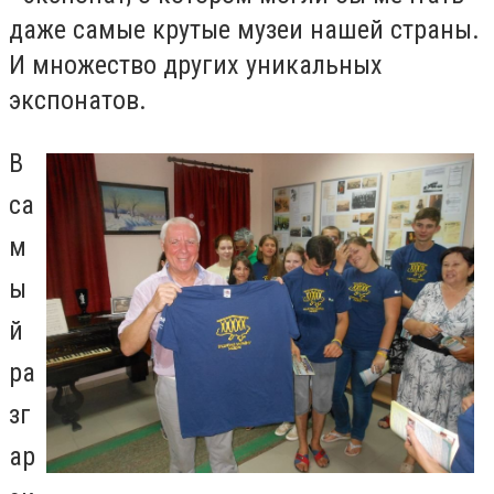
даже самые крутые музеи нашей страны.
И множество других уникальных
экспонатов.
В
са
м
ы
й
ра
зг
ар