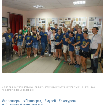
Якщо ви помітили помилку, виділіть необхідний текст і натисніть Ctrl + Enter, щоб
повідомити про це редакцію
#волонтеры
#Павлоград
#музей
#экскурсия