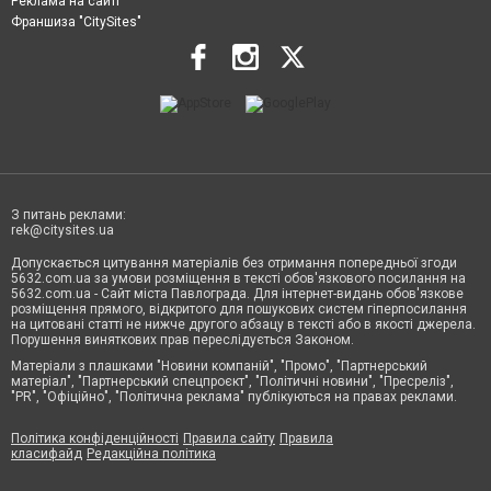
Реклама на сайті
Франшиза "CitySites"
З питань реклами:
rek@citysites.ua
Допускається цитування матеріалів без отримання попередньої згоди
5632.com.ua за умови розміщення в тексті обов'язкового посилання на
5632.com.ua - Сайт міста Павлограда. Для інтернет-видань обов'язкове
розміщення прямого, відкритого для пошукових систем гіперпосилання
на цитовані статті не нижче другого абзацу в тексті або в якості джерела.
Порушення виняткових прав переслідується Законом.
Матеріали з плашками "Новини компаній", "Промо", "Партнерський
матеріал", "Партнерський спецпроєкт", "Політичні новини", "Пресреліз",
"PR", "Офіційно", "Політична реклама" публікуються на правах реклами.
Політика конфіденційності
Правила сайту
Правила
класифайд
Редакційна політика