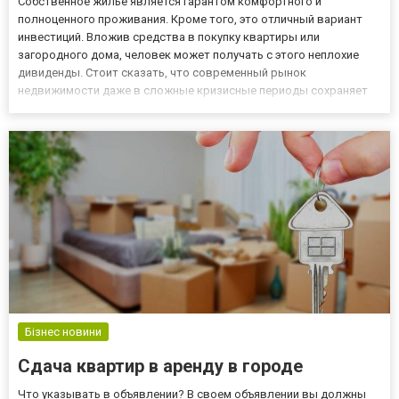
Собственное жильё является гарантом комфортного и
полноценного проживания. Кроме того, это отличный вариант
инвестиций. Вложив средства в покупку квартиры или
загородного дома, человек может получать с этого неплохие
дивиденды. Стоит сказать, что современный рынок
недвижимости даже в сложные кризисные периоды сохраняет
свою стабильность. Особенности и положительные моменты при
сдаче квартир в аренду В связи с возрастающим спросом и
стоимостью жилья многие...
Бізнес новини
Сдача квартир в аренду в городе
Что указывать в объявлении? В своем объявлении вы должны