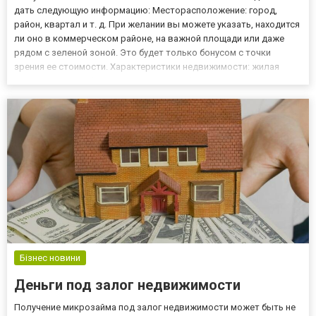
дать следующую информацию: Месторасположение: город,
район, квартал и т. д. При желании вы можете указать, находится
ли оно в коммерческом районе, на важной площади или даже
рядом с зеленой зоной. Это будет только бонусом с точки
зрения ее стоимости. Характеристики недвижимости: жилая
площадь в м², меблированная или немеблированная, количество
спален и ванных комнат, если необходимо, есть ли балкон,...
Бізнес новини
Деньги под залог недвижимости
Получение микрозайма под залог недвижимости может быть не