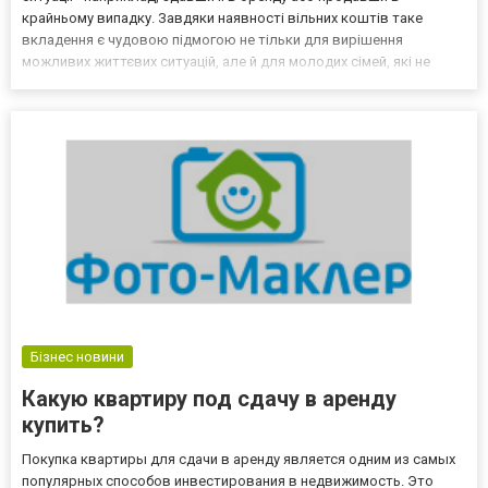
крайньому випадку. Завдяки наявності вільних коштів таке
вкладення є чудовою підмогою не тільки для вирішення
можливих життєвих ситуацій, але й для молодих сімей, які не
мають великої квартири, та для пенсіонерів з невеликою
пенсією. Вигідно купити однокімнатні квартири у Львові ви
может...
Бізнес новини
Какую квартиру под сдачу в аренду
купить?
Покупка квартиры для сдачи в аренду является одним из самых
популярных способов инвестирования в недвижимость. Это