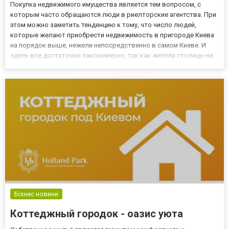
Покупка недвижимого имущества является тем вопросом, с
которым часто обращаются люди в риелторские агентства. При
этом можно заметить тенденцию к тому, что число людей,
которые желают приобрести недвижимость в пригороде Киева
на порядок выше, нежели непосредственно в самом Киеве. И
здесь все достаточно закономерно, так как жители столицы не
получают тех достоинств, которые открываются перед
владельцами квартир непосредственно в самом пригороде.
Поэтому каж...
Бізнес новини
Коттеджный городок - оазис уюта