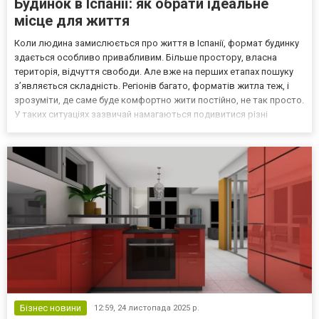
Будинок в Іспанії: як обрати ідеальне
місце для життя
Коли людина замислюється про життя в Іспанії, формат будинку
здається особливо привабливим. Більше простору, власна
територія, відчуття свободи. Але вже на перших етапах пошуку
з’являється складність. Регіонів багато, форматів житла теж, і
зрозуміти, де саме буде комфортно жити постійно, не так просто.
У таких ситуаціях зазвичай намагаються подивитися різні
варіанти, щоб скласти загальну картину. Наприклад, можна
звернути увагу на https://deniz-estate.com/...
Бізнес новини
12:59,
24 листопада 2025 р.