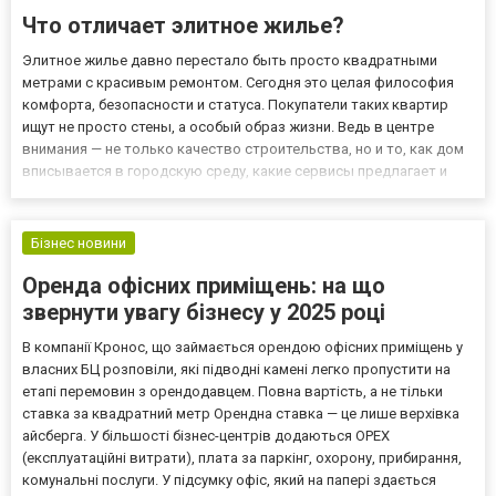
Что отличает элитное жилье?
Элитное жилье давно перестало быть просто квадратными
метрами с красивым ремонтом. Сегодня это целая философия
комфорта, безопасности и статуса. Покупатели таких квартир
ищут не просто стены, а особый образ жизни. Ведь в центре
внимания — не только качество строительства, но и то, как дом
вписывается в городскую среду, какие сервисы предлагает и
какую атмосферу создает. Именно поэтому многие выбирают
инвестировать в недвижимость премиум-класса, когда решаю...
Бізнес новини
Оренда офісних приміщень: на що
звернути увагу бізнесу у 2025 році
В компанії Кронос, що займається орендою офісних приміщень у
власних БЦ розповіли, які підводні камені легко пропустити на
етапі перемовин з орендодавцем. Повна вартість, а не тільки
ставка за квадратний метр Орендна ставка — це лише верхівка
айсберга. У більшості бізнес-центрів додаються OPEX
(експлуатаційні витрати), плата за паркінг, охорону, прибирання,
комунальні послуги. У підсумку офіс, який на папері здається