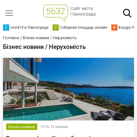
C
covid19 в Павлограде
С
Соборная площадь онлайн
В
Воздух Па
Головна
Бізнес новини
Нерухомість
Бізнес новини / Нерухомість
Бізнес новини
15:15,
12 червня