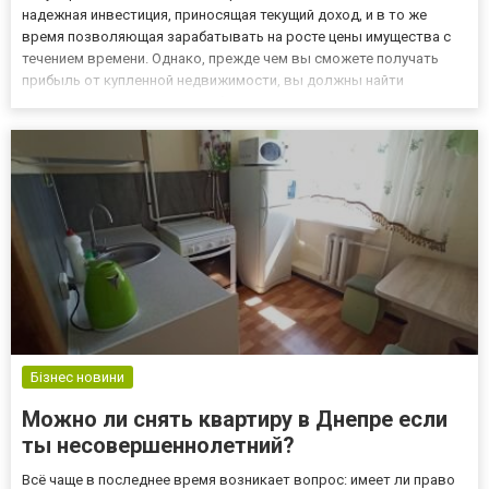
надежная инвестиция, приносящая текущий доход, и в то же
время позволяющая зарабатывать на росте цены имущества с
течением времени. Однако, прежде чем вы сможете получать
прибыль от купленной недвижимости, вы должны найти
подходящую квартиру. Подобрать квартиру можно тут
https://www.fotomakler.ua/%D0%BF%D1%80%D0%BE%D0%B4%D0%B0
%D0%...
Бізнес новини
Можно ли снять квартиру в Днепре если
ты несовершеннолетний?
Всё чаще в последнее время возникает вопрос: имеет ли право