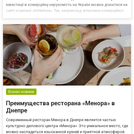
інвестиції в комерційну нерухомість на Україні можна дізнатися на
сайті компанії «InVenture». Так, наприклад, власники комерційної
нерухомості мають можливість активно керувати своїм майном,
що дозволяє оптимізувати приб...
Бізнес новини
Преимущества ресторана «Менора» в
Днепре
Современный ресторан Менора в Днепре является частью
культурно-делового центра «Менора». Это уникальное место, где
можно насладиться изысканной кухней и приятной атмосферой.