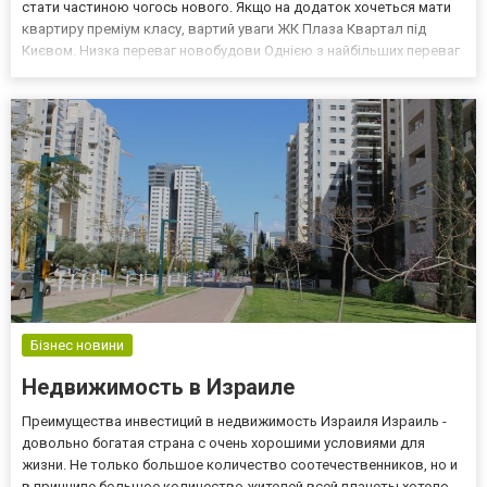
стати частиною чогось нового. Якщо на додаток хочеться мати
квартиру преміум класу, вартий уваги ЖК Плаза Квартал під
Києвом. Низка переваг новобудови Однією з найбільших переваг
життя у житловому комплексі є те, що все нове, від
інфраструктури до житлових просторів. Це означає, що у в...
Бізнес новини
Недвижимость в Израиле
Преимущества инвестиций в недвижимость Израиля Израиль -
довольно богатая страна с очень хорошими условиями для
жизни. Не только большое количество соотечественников, но и
в принципе большое количество жителей всей планеты хотело