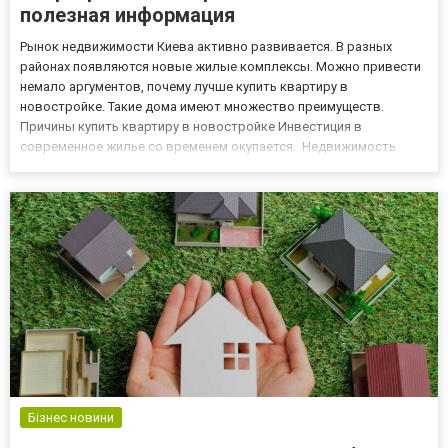
полезная информация
Рынок недвижимости Киева активно развивается. В разных
районах появляются новые жилые комплексы. Можно привести
немало аргументов, почему лучше купить квартиру в
новостройке. Такие дома имеют множество преимуществ.
Причины купить квартиру в новостройке Инвестиция в
современное жилье со временем окупается. Недвижимость
постепенно дорожает. Если вложиться в квартиру на раннем
этапе строительства, можно неплохо сэкономить. Сразу после
сдачи в эксплуатацию кв...
Бізнес новини