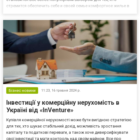
стремится обеспечить себе и своей семье комфортное жилье в
кратчайшие сроки. Приобретение каркасного дома — это
инвестиция в комфорт и будущее. Такие дома не только строятся
быстрее, но и...
Бізнес новини
11:23,
16 травня 2024 р.
Інвестиції у комерційну нерухомість в
Україні від «InVenture»
Купівля комерційної нерухомості може бути вигідною стратегією
для тих, хто шукає стабільний дохід, можливість зростання
капіталу та податкові переваги, а також хоче диверсифікувати
свої інвестиції та мати контроль над своїм майном. Все про