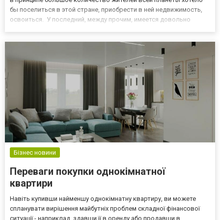
бы поселиться в этой стране, приобрести в ней недвижимость,
освоиться. У последний, между прочим, имеется довольно
большое количество весьма существенных преимуществ,
которые стоит учитывать. Так, среди самых основных из них в
пе...
Бізнес новини
Переваги покупки однокімнатної
квартири
Навіть купивши найменшу однокімнатну квартиру, ви можете
спланувати вирішення майбутніх проблем складної фінансової
ситуації - наприклад, здавши її в оренду або продавши в