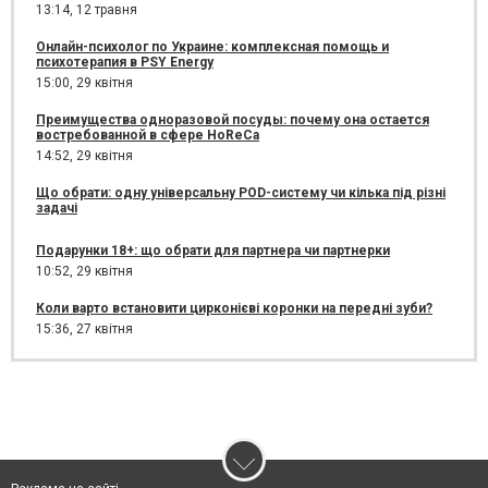
13:14,
12 травня
Онлайн-психолог по Украине: комплексная помощь и
психотерапия в PSY Energy
15:00,
29 квітня
Преимущества одноразовой посуды: почему она остается
востребованной в сфере HoReCa
14:52,
29 квітня
Що обрати: одну універсальну POD-систему чи кілька під різні
задачі
Подарунки 18+: що обрати для партнера чи партнерки
10:52,
29 квітня
Коли варто встановити цирконієві коронки на передні зуби?
15:36,
27 квітня