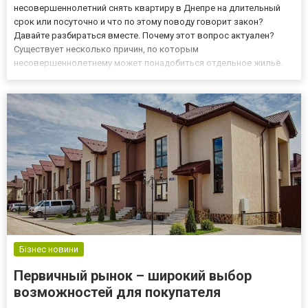
несовершеннолетний снять квартиру в Днепре на длительный
срок или посуточно и что по этому поводу говорит закон?
Давайте разбираться вместе. Почему этот вопрос актуален?
Существует несколько причин, по которым
несовершеннолетнему может понадобиться отдельное жильё.
Первая из них – учёба в другом городе. Молодые люди
поступают в ВУЗы в возрасте 16-17 лет, тогда как
совершеннолетними считаются тольк...
Бізнес новини
Первичный рынок – широкий выбор
возможностей для покупателя