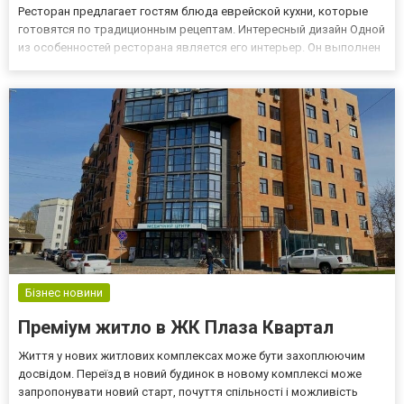
Ресторан предлагает гостям блюда еврейской кухни, которые
готовятся по традиционным рецептам. Интересный дизайн Одной
из особенностей ресторана является его интерьер. Он выполнен
в традиционном для еврейской культуры стиле и украшен
элементами, символизирующими еврейское наследие. В ре...
Бізнес новини
Преміум житло в ЖК Плаза Квартал
Життя у нових житлових комплексах може бути захоплюючим
досвідом. Переїзд в новий будинок в новому комплексі може
запропонувати новий старт, почуття спільності і можливість