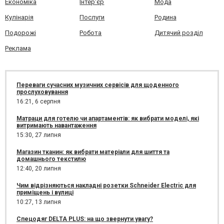
Економіка
Інтер'єр
Мода
Кулінарія
Послуги
Родина
Подорожі
Робота
Дитячий розділ
Реклама
Переваги сучасних музичних сервісів для щоденного
прослуховування
16:21,
6 серпня
Матраци для готелю чи апартаментів: як вибрати моделі, які
витримають навантаження
15:30,
27 липня
Магазин тканин: як вибрати матеріали для шиття та
домашнього текстилю
12:40,
20 липня
Чим відрізняються накладні розетки Schneider Electric для
приміщень і вулиці
10:27,
13 липня
Спецодяг DELTA PLUS: на що звернути увагу?