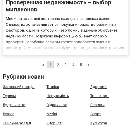
Проверенная недвижимость – выбор
миллионов
Множество людей постоянно находятся в поисках жилья.
Однако, их останавливает от покупки множество различных
факторов, один из которых – это ложные данные об объекте
недвижимости. Подобную информацию бывает сложно
проверить, особенно если вы хотите приобрести жилье в
новостройке, которая только будет возводиться или строиться
в данный момент. Кроме того, существуют и другие
мошеннические схемы, которые лишают людей заработанных
«
1
2
3
4
5
»
денег. Для того, чтобы подоб...
Рубрики новин
Загальний розділ
Техніка
Здоров'я
Туризм
Нерухомість
Транспорт
Будівництво
Відпочинок
Розваги
Бізнес
Меблі
Спорт
Жіночий розділ
Інтернет
Культура