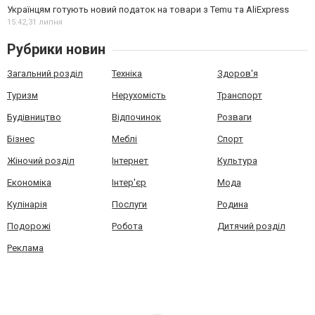
Українцям готують новий податок на товари з Temu та AliExpress
15:42,
31 липня
Рубрики новин
Загальний розділ
Техніка
Здоров'я
Туризм
Нерухомість
Транспорт
Будівництво
Відпочинок
Розваги
Бізнес
Меблі
Спорт
Жіночий розділ
Інтернет
Культура
Економіка
Інтер'єр
Мода
Кулінарія
Послуги
Родина
Подорожі
Робота
Дитячий розділ
Реклама