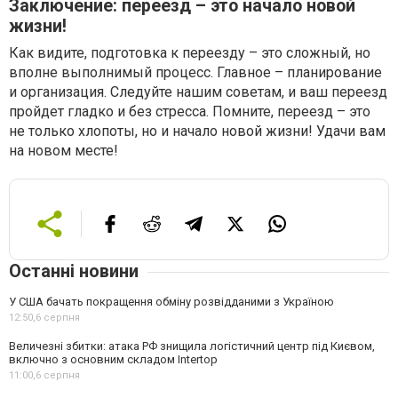
Заключение: переезд – это начало новой
жизни!
Как видите, подготовка к переезду – это сложный, но
вполне выполнимый процесс. Главное – планирование
и организация. Следуйте нашим советам, и ваш переезд
пройдет гладко и без стресса. Помните, переезд – это
не только хлопоты, но и начало новой жизни! Удачи вам
на новом месте!
Останні новини
У США бачать покращення обміну розвідданими з Україною
12:50,
6 серпня
Величезні збитки: атака РФ знищила логістичний центр під Києвом,
включно з основним складом Intertop
11:00,
6 серпня