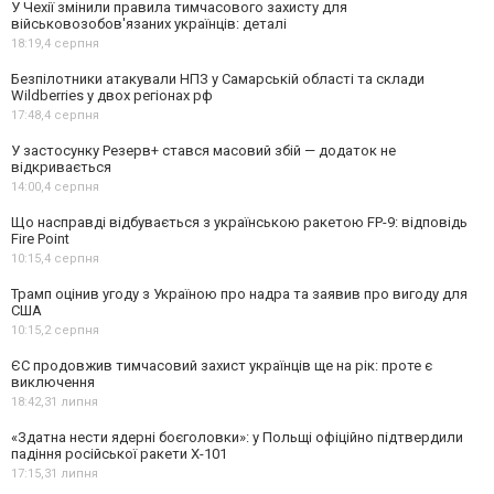
У Чехії змінили правила тимчасового захисту для
військовозобов'язаних українців: деталі
18:19,
4 серпня
Безпілотники атакували НПЗ у Самарській області та склади
Wildberries у двох регіонах рф
17:48,
4 серпня
У застосунку Резерв+ стався масовий збій — додаток не
відкривається
14:00,
4 серпня
Що насправді відбувається з українською ракетою FP-9: відповідь
Fire Point
10:15,
4 серпня
Трамп оцінив угоду з Україною про надра та заявив про вигоду для
США
10:15,
2 серпня
ЄС продовжив тимчасовий захист українців ще на рік: проте є
виключення
18:42,
31 липня
«Здатна нести ядерні боєголовки»: у Польщі офіційно підтвердили
падіння російської ракети Х-101
17:15,
31 липня