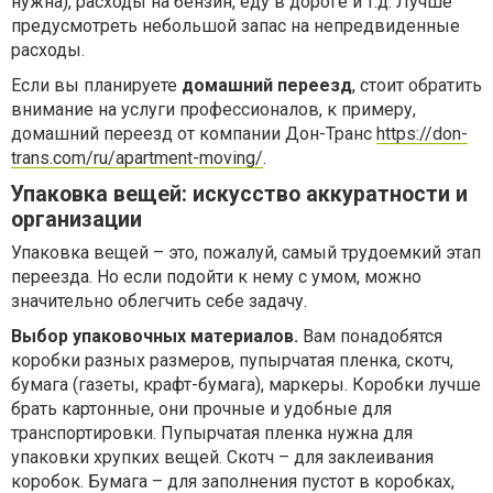
нужна), расходы на бензин, еду в дороге и т.д. Лучше
предусмотреть небольшой запас на непредвиденные
расходы.
Если вы планируете
домашний переезд
, стоит обратить
внимание на услуги профессионалов, к примеру,
домашний переезд от компании Дон-Транс
https://don-
trans.com/ru/apartment-moving/
.
Упаковка вещей: искусство аккуратности и
организации
Упаковка вещей – это, пожалуй, самый трудоемкий этап
переезда. Но если подойти к нему с умом, можно
значительно облегчить себе задачу.
Выбор упаковочных материалов.
Вам понадобятся
коробки разных размеров, пупырчатая пленка, скотч,
бумага (газеты, крафт-бумага), маркеры. Коробки лучше
брать картонные, они прочные и удобные для
транспортировки. Пупырчатая пленка нужна для
упаковки хрупких вещей. Скотч – для заклеивания
коробок. Бумага – для заполнения пустот в коробках,