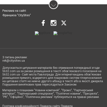
Реклама на сайті
Франшиза "CitySites"
З питань реклами:
rek@citysites.ua
Допускається цитування матеріалів без отримання попередньої згоди
5632.com.ua за умови розміщення в тексті обов'язкового посилання на
5632.com.ua - Сайт міста Павлограда. Для інтернет-видань обов'язкове
розміщення прямого, відкритого для пошукових систем гіперпосилання
на цитовані статті не нижче другого абзацу в тексті або в якості джерела.
Порушення виняткових прав переслідується Законом.
Матеріали з плашками "Новини компаній", "Промо", "Партнерський
матеріал", "Партнерський спецпроєкт", "Політичні новини", "Пресреліз",
"PR", "Офіційно", "Політична реклама" публікуються на правах реклами.
Політика конфіденційності
Правила сайту
Правила