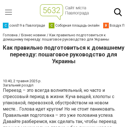
C
covid19 в Павлограде
С
Соборная площадь онлайн
В
Воздух Па
Головна
Бізнес новини
Как правильно подготовиться к
домашнему переезду: пошаговое руководство для Украины
Как правильно подготовиться к домашнему
переезду: пошаговое руководство для
Украины
10:40,
2 травня 2025 р.
Загальний розділ
Переезд – это всегда волнительный, но часто и
стрессовый период в жизни. Куча вещей, хлопоты с
упаковкой, перевозкой, обустройством на новом
месте… Голова идет кругом! Но не стоит паниковать.
Правильная подготовка – это уже половина успеха.
Давайте разберемся, как сделать так, чтобы переезд