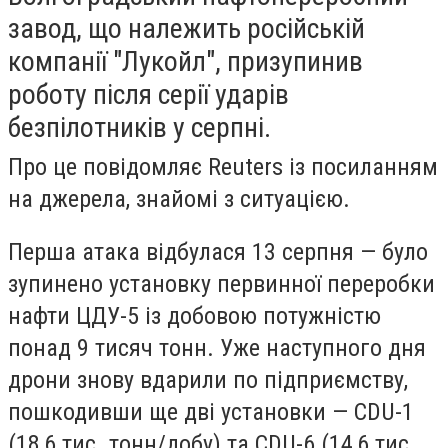
завод, що належить російській
компанії "Лукойл", призупинив
роботу після серії ударів
безпілотників у серпні.
Про це повідомляє Reuters із посиланням
на джерела, знайомі з ситуацією.
Перша атака відбулася 13 серпня — було
зупинено установку первинної переробки
нафти ЦДУ-5 із добовою потужністю
понад 9 тисяч тонн. Уже наступного дня
дрони знову вдарили по підприємству,
пошкодивши ще дві установки — CDU-1
(18,6 тис. тонн/добу) та CDU-6 (14,6 тис.