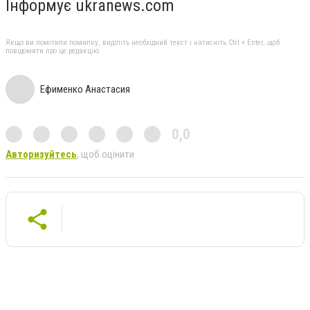
Інформує ukranews.com
Якщо ви помітили помилку, виділіть необхідний текст і натисніть Ctrl + Enter, щоб
повідомити про це редакцію
Ефименко Анастасия
0,0
Авторизуйтесь
, щоб оцінити