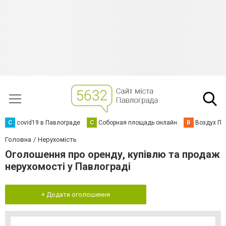
C
covid19 в Павлограде
С
Соборная площадь онлайн
В
Воздух Па
Головна
Нерухомість
Оголошення про оренду, купівлю та продаж
нерухомості у Павлограді
+ Додати оголошення