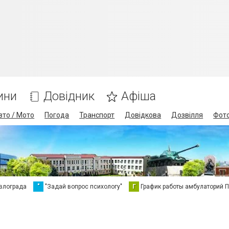
ини
Довідник
Афіша
вто / Мото
Погода
Транспорт
Довідкова
Дозвілля
Фот
влограда
"
"Задай вопрос психологу"
Г
График работы амбулаторий 