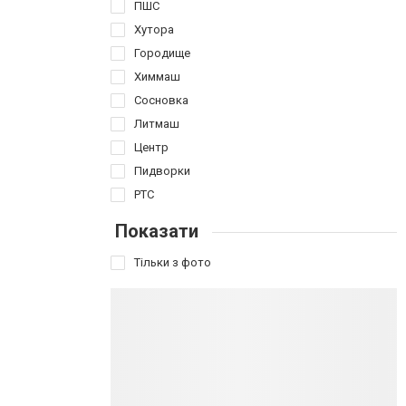
ПШС
Хутора
Городище
Химмаш
Сосновка
Литмаш
Центр
Пидворки
РТС
Показати
Тільки з фото