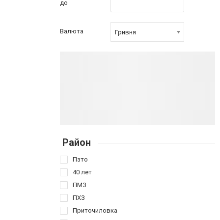
до
Валюта
Гривня
Район
Пзто
40 лет
ПМЗ
ПХЗ
Приточиловка