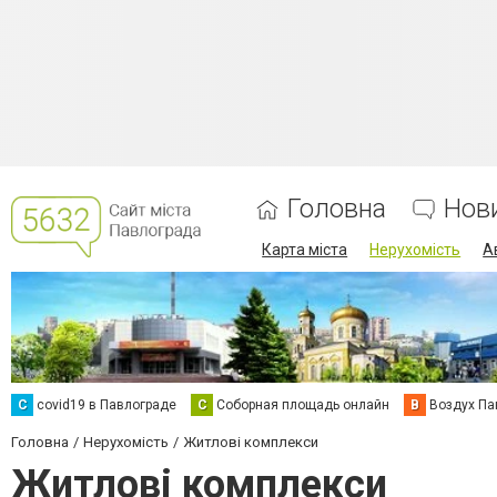
Головна
Нов
Карта міста
Нерухомість
А
C
covid19 в Павлограде
С
Соборная площадь онлайн
В
Воздух Па
Головна
Нерухомість
Житлові комплекси
Житлові комплекси