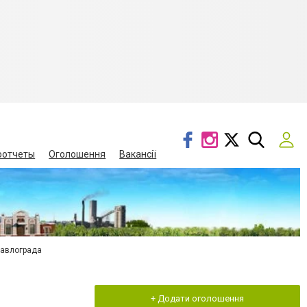
оотчеты
Оголошення
Вакансії
Павлограда
+ Додати оголошення