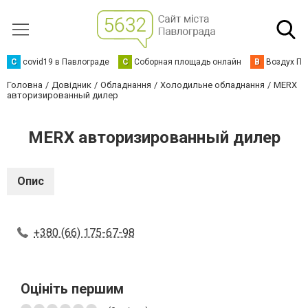
C
covid19 в Павлограде
С
Соборная площадь онлайн
В
Воздух Па
Головна
Довідник
Обладнання
Холодильне обладнання
MERX
авторизированный дилер
MERX авторизированный дилер
Опис
+380 (66) 175-67-98
Оцініть першим