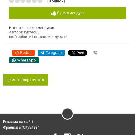
(
0
оцінок)
Я рекомендую
Ніхто ще не рекомендував
Авторизуйтесь
,
щоб оцінити і порекомендувати
Reddit
Telegram
Viber
WhatsApp
Це моє підприємство
Реклама на сайті
Франшиза "CitySites"