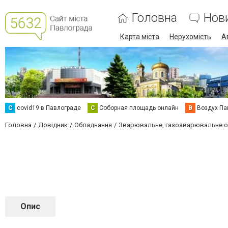
Головна
Нов
Карта міста
Нерухомість
А
C
covid19 в Павлограде
С
Соборная площадь онлайн
В
Воздух Па
Головна
Довідник
Обладнання
Зварювальне, газозварювальне 
Опис