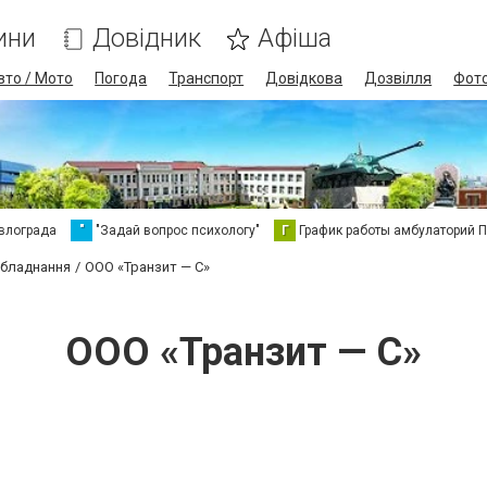
ини
Довідник
Афіша
вто / Мото
Погода
Транспорт
Довідкова
Дозвілля
Фот
влограда
"
"Задай вопрос психологу"
Г
График работы амбулаторий 
обладнання
ООО «Транзит — С»
ООО «Транзит — С»