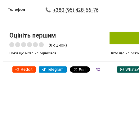
Телефон
+380 (95) 428-66-76
Оцініть першим
(
0
оцінок)
Ніхто ще не рек
Поки ще ніхто не оцінював
Reddit
Telegram
Viber
Whats