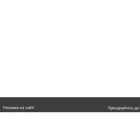
Реклама на сайті
Приєднуйтесь до 
Франшиза "CitySites"
З питань реклами:
Допускається цит