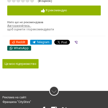
(
0
оцінок)
Я рекомендую
Ніхто ще не рекомендував
Авторизуйтесь
,
щоб оцінити і порекомендувати
Reddit
Telegram
Viber
WhatsApp
Це моє підприємство
Реклама на сайті
Франшиза "CitySites"