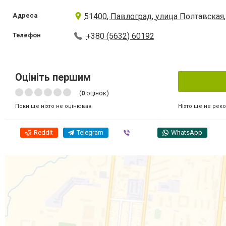
Адреса
51400, Павлоград, улица Полтавская, 
Телефон
+380 (5632) 60192
Оцініть першим
(
0
оцінок)
Ніхто ще не рек
Поки ще ніхто не оцінював
Reddit
Telegram
Viber
WhatsApp