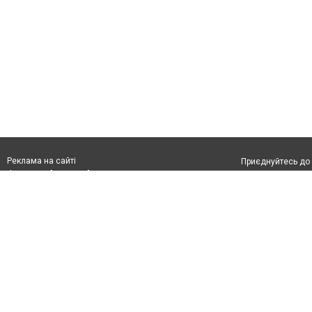
Реклама на сайті
Приєднуйтесь до 
Франшиза "CitySites"
З питань реклами:
Допускається цит
rek@citysites.ua
тексті обов'язко
розміщення прямо
абзацу в тексті 
Матеріали з плаш
"Політичні новини
Політика конфіде