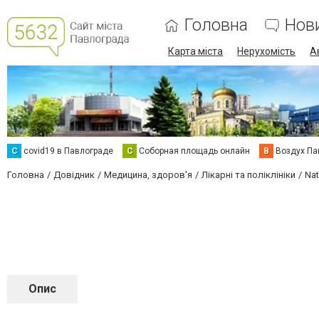
Головна
Нов
Карта міста
Нерухомість
А
C
covid19 в Павлограде
С
Соборная площадь онлайн
В
Воздух Па
Головна
Довідник
Медицина, здоров'я
Лікарні та поліклініки
Nat
Опис