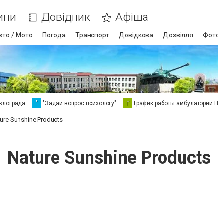
ини
Довідник
Афіша
вто / Мото
Погода
Транспорт
Довідкова
Дозвілля
Фот
влограда
"
"Задай вопрос психологу"
Г
График работы амбулаторий 
ure Sunshine Products
Nature Sunshine Products