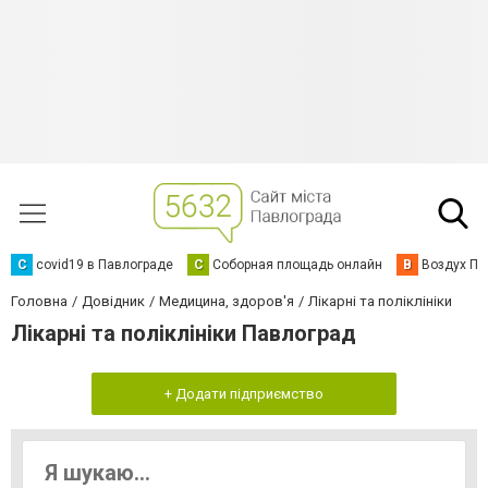
C
covid19 в Павлограде
С
Соборная площадь онлайн
В
Воздух Па
Головна
Довідник
Медицина, здоров'я
Лікарні та поліклініки
Лікарні та поліклініки Павлоград
+ Додати підприємство