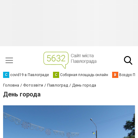
C
covid19 в Павлограде
С
Соборная площадь онлайн
В
Воздух Па
Головна
Фотозвіти
Павлоград
День города
День города