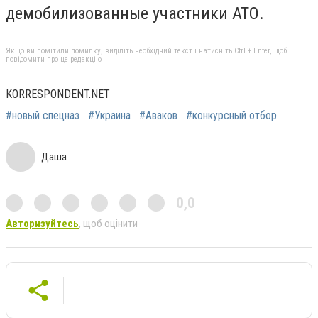
демобилизованные участники АТО.
Якщо ви помітили помилку, виділіть необхідний текст і натисніть Ctrl + Enter, щоб
повідомити про це редакцію
KORRESPONDENT.NET
#новый спецназ
#Украина
#Аваков
#конкурсный отбор
Даша
0,0
Авторизуйтесь
, щоб оцінити