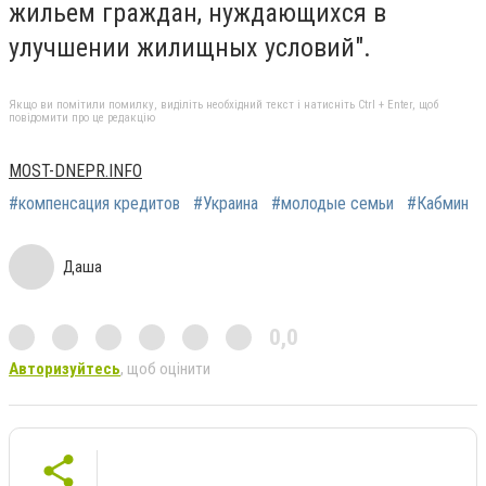
жильем граждан, нуждающихся в
улучшении жилищных условий".
Якщо ви помітили помилку, виділіть необхідний текст і натисніть Ctrl + Enter, щоб
повідомити про це редакцію
MOST-DNEPR.INFO
#компенсация кредитов
#Украина
#молодые семьи
#Кабмин
Даша
0,0
Авторизуйтесь
, щоб оцінити