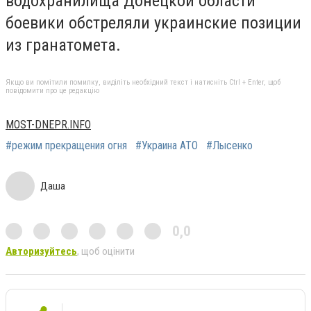
водохранилища Донецкой области
боевики обстреляли украинские позиции
из гранатомета.
Якщо ви помітили помилку, виділіть необхідний текст і натисніть Ctrl + Enter, щоб
повідомити про це редакцію
MOST-DNEPR.INFO
#режим прекращения огня
#Украина АТО
#Лысенко
Даша
0,0
Авторизуйтесь
, щоб оцінити