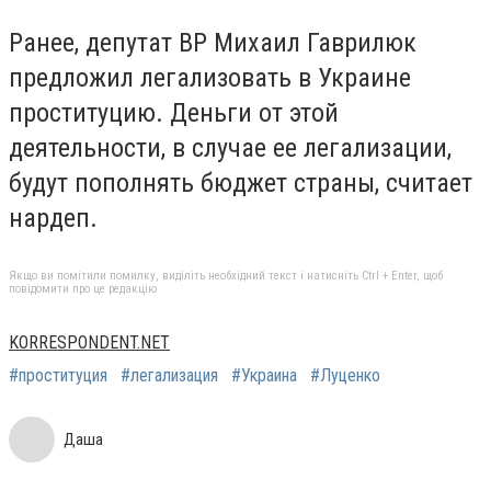
Ранее, депутат ВР Михаил Гаврилюк
предложил легализовать в Украине
проституцию. Деньги от этой
деятельности, в случае ее легализации,
будут пополнять бюджет страны, считает
нардеп.
Якщо ви помітили помилку, виділіть необхідний текст і натисніть Ctrl + Enter, щоб
повідомити про це редакцію
KORRESPONDENT.NET
#проституция
#легализация
#Украина
#Луценко
Даша