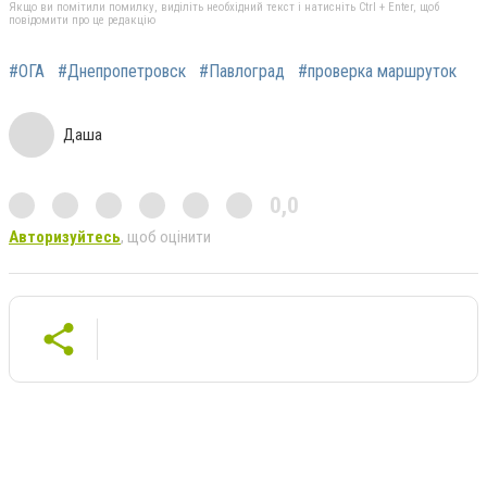
Якщо ви помітили помилку, виділіть необхідний текст і натисніть Ctrl + Enter, щоб
повідомити про це редакцію
#ОГА
#Днепропетровск
#Павлоград
#проверка маршруток
Даша
0,0
Авторизуйтесь
, щоб оцінити