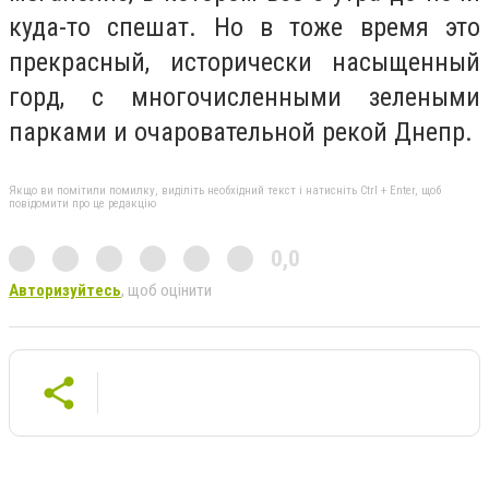
куда-то спешат. Но в тоже время это
прекрасный, исторически насыщенный
горд, с многочисленными зелеными
парками и очаровательной рекой Днепр.
Якщо ви помітили помилку, виділіть необхідний текст і натисніть Ctrl + Enter, щоб
повідомити про це редакцію
0,0
Авторизуйтесь
, щоб оцінити