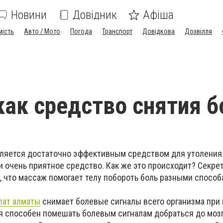
Новини
Довідник
Афіша
мість
Авто / Мото
Погода
Транспорт
Довідкова
Дозвілля
ак средство снятия б
вляется достаточно эффективным средством для утоления 
и очень приятное средство. Как же это происходит? Секре
, что массаж помогает телу побороть боль разными спосо
пат алматы
снимает болевые сигналы всего организма при
я способен помешать болевым сигналам добраться до мозг