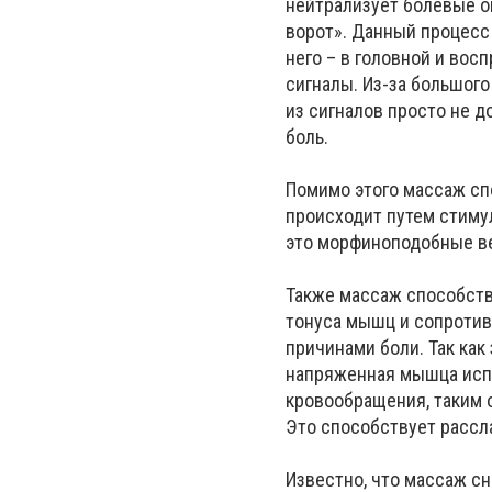
нейтрализует болевые о
ворот». Данный процесс
него – в головной и вос
сигналы. Из-за большого
из сигналов просто не д
боль.
Помимо этого массаж сп
происходит путем стиму
это морфиноподобные в
Также массаж способств
тонуса мышц и сопроти
причинами боли. Так как
напряженная мышца исп
кровообращения, таким 
Это способствует расс
Известно, что массаж с