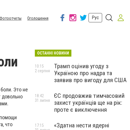
Рус
Фотоотчеты
Оголошення
ОСТАННІ НОВИНИ
оли
Трамп оцінив угоду з
10:15
2 серпня
Україною про надра та
заявив про вигоду для США
боли. Это не
ЄС продовжив тимчасовий
т довольно
18:42
31 липня
захист українців ще на рік:
бами.
проте є виключення
 помощи
а, что
«Здатна нести ядерні
17:15