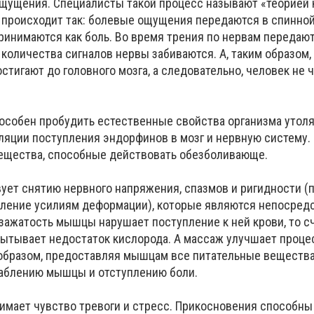
щущения. Специалисты такой процесс называют «теорией 
 происходит так: болевые ощущения передаются в спинной 
принимаются как боль. Во время трения по нервам передаю
 количества сигналов нервы забиваются. А, таким образом
остигают до головного мозга, а следовательно, человек не 
особен пробудить естественные свойства организма утоля
ляции поступления эндорфинов в мозг и нервную систему
ещества, способные действовать обезболивающе.
ует снятию нервного напряжения, спазмов и ригидности 
вление усилиям деформации), которые являются непосре
 зажатость мышцы нарушает поступление к ней крови, то сч
ытывает недостаток кислорода. А массаж улучшает проце
образом, предоставляя мышцам все питательные вещества
лаблению мышцы и отступлению боли.
нимает чувство тревоги и стресс. Прикосновения способны