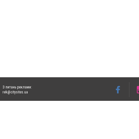
З питань реклами:
rek@citysites.ua
Допускається цитування матеріалів без отримання попередньої згоди 5632.com.ua за
пошукових систем гіперпосилання на цитовані статті не нижче другого абзацу в тек
Матеріали з плашками "Новини компаній", "Промо", "Партнерський матеріал", "Партнер
Реклама на сайті
Ф