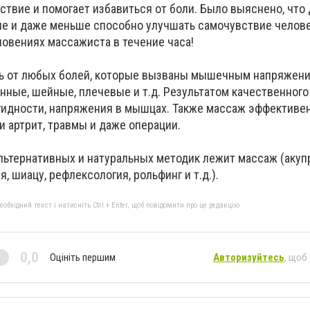
ствие и помогает избавиться от боли. Было выяснено, что
е и даже меньше способно улучшать самочувствие человек
новениях массажиста в течение часа!
ь от любых болей, которые вызваны мышечным напряжени
инные, шейные, плечевые и т.д. Результатом качественног
гидности, напряжения в мышцах. Также массаж эффективен
 артрит, травмы и даже операции.
льтернативных и натуральных методик лежит массаж (акуп
, шиацу, рефлексология, рольфинг и т.д.).
бхідний текст і натисніть Ctrl + Enter, щоб повідомити про це редакцію
0,0
Оцініть першим
Авторизуйтесь
, щоб