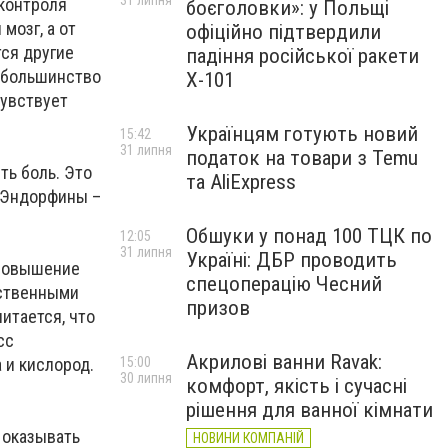
31 липня
контроля
боєголовки»: у Польщі
мозг, а от
офіційно підтвердили
тся другие
падіння російської ракети
, большинство
Х-101
чувствует
Українцям готують новий
15:42
31 липня
податок на товари з Temu
ть боль. Это
та AliExpress
. Эндорфины –
Обшуки у понад 100 ТЦК по
12:05
31 липня
Україні: ДБР проводить
(повышение
спецоперацію Чесний
дственными
призов
итается, что
сс
Акрилові ванни Ravak:
 и кислород.
15:00
30 липня
комфорт, якість і сучасні
рішення для ванної кімнати
 оказывать
НОВИНИ КОМПАНІЙ