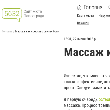
Головна
Карта міста
Нерухо
Вакансії
Головна
Массаж как средство снятия боли
15:31, 22 липня 2015 р.
Массаж к
Известно, что массаж я
только эффективное, но 
прост. Следует заметить
В первую очередь
остео
массажа. Процесс трени