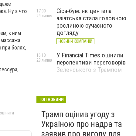
 даже
Cica-бум: як центела
а. Ну а что
17:00
29 липня
азіатська стала головною
рослиною сучасного
догляду
ем, к ним
о массажа
НОВИНИ КОМПАНІЙ
 при болях,
У Financial Times оцінили
16:10
29 липня
перспективи переговорів
рессура,
Зеленського з Трампом
ТОП НОВИНИ
Трамп оцінив угоду з
 оцінити
Україною про надра та
заявив про вигоду для