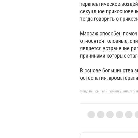
терапевтическое воздей
секундное прикосновени
тогда говорить о прикос
Массаж способен помоч
относятся головные, сп
является устранение ри
причинами которых стали
В основе большинства а
остеопатия, ароматерапия
Якщо ви помітили помилку, виділіть нео