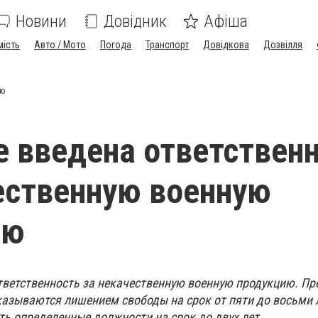
Новини
Довідник
Афіша
мість
Авто / Мото
Погода
Транспорт
Довідкова
Дозвілля
ию
е введена ответствен
ественную военную
ию
тветственность за некачественную военную продукцию. Пр
казываются лишением свободы на срок от пяти до восьми л
ь определенные должности на срок до двух лет.