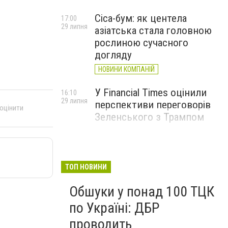
Cica-бум: як центела
17:00
29 липня
азіатська стала головною
рослиною сучасного
догляду
НОВИНИ КОМПАНІЙ
У Financial Times оцінили
16:10
29 липня
перспективи переговорів
 оцінити
Зеленського з Трампом
ТОП НОВИНИ
Обшуки у понад 100 ТЦК
по Україні: ДБР
проводить