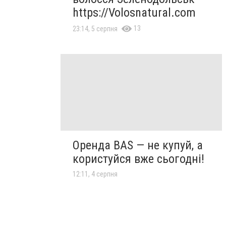
https://Volosnatural.com
13
23:14, 5 серпня
Оренда BAS — не купуй, а
користуйся вже сьогодні!
12:11, 4 серпня