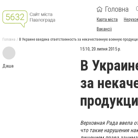
Головна
Карта міста
Нерухо
Вакансії
Головна
В Украине введена ответственность за некачественную военную продукц
15:10, 20 липня 2015 р.
В Украин
Даша
за некач
продукц
Верховная Рада ввела о
что такие нарушения на
лишением права занимат