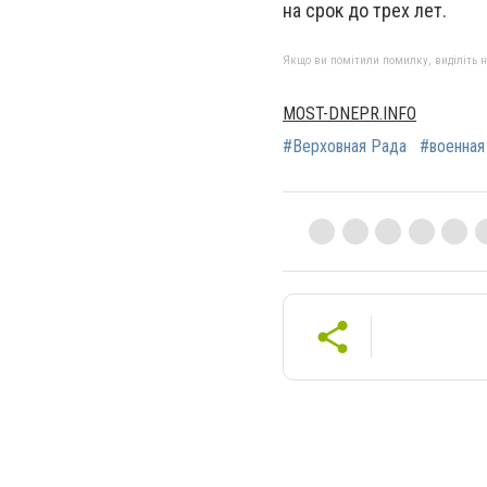
на срок до трех лет.
Якщо ви помітили помилку, виділіть нео
MOST-DNEPR.INFO
#Верховная Рада
#военная