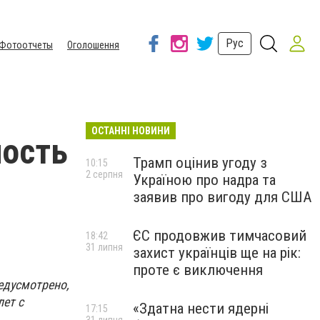
Рус
Фотоотчеты
Оголошення
ОСТАННІ НОВИНИ
ность
Трамп оцінив угоду з
10:15
2 серпня
Україною про надра та
заявив про вигоду для США
ЄС продовжив тимчасовий
18:42
31 липня
захист українців ще на рік:
проте є виключення
едусмотрено,
ет с
«Здатна нести ядерні
17:15