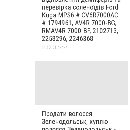
перевірка соленоїдів Ford
Kuga MPS6 # CV6R7000AC
# 1794961, AV4R 7000-BG,
RMAV4R 7000-BF, 2102713,
2258296, 2246368
11:13, 31 липня
Продати волосся
Зеленодольськ, куплю
волосся Зеленодольськ -