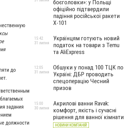
31 липня
боєголовки»: у Польщі
офіційно підтвердили
падіння російської ракети
Х-101
ачественную
ексы
Українцям готують новий
15:42
ре
31 липня
податок на товари з Temu
ния
та AliExpress
Обшуки у понад 100 ТЦК по
12:05
пяти до
31 липня
Україні: ДБР проводить
ет.
спецоперацію Чесний
призов
ответственным
облагаемых
Акрилові ванни Ravak:
15:00
ия задания
30 липня
комфорт, якість і сучасні
ением
рішення для ванної кімнати
ные должности
НОВИНИ КОМПАНІЙ