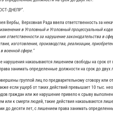
МОСТ-ДНЕПР".
рея Вербы, Верховная Рада ввела ответственность за нек
 изменения в Уголовный и Уголовный процессуальный код
ния ответственности за нарушение законодательства в сфе
твия, изготовления, производства, реализации, приобрете
 в военной сфере."
ие нарушения наказываются лишением свободы на срок от 
права занимать определенные должности на срок до двух л
овершены группой лиц по предварительному сговору или 
акже если ущерб от таких действий превышает 10 тыс. не
дов граждан или же нарушение привело к срыву выполнен
м или к смерти людей, такие действия наказываются лиш
ьми до десяти лет, с лишением права занимать определен