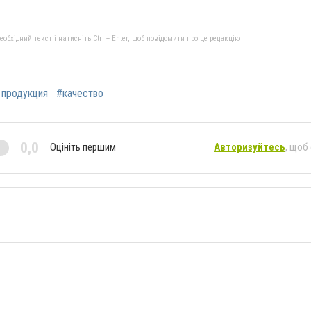
бхідний текст і натисніть Ctrl + Enter, щоб повідомити про це редакцію
 продукция
#качество
0,0
Оцініть першим
Авторизуйтесь
, щоб