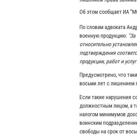
Об этом сообщает ИА "
По словам адвоката Анд
военную продукцию:
"За
относительно установле
подтверждения соответс
продукции, работ и услуг
Предусмотрено, что так
восьми лет с лишением 
Если такие нарушения с
должностным лицом, а т
налогом минимумов дохо
воинским подразделение
свободы на срок от вос