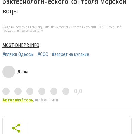
бактериологического контроля морской
воды.
Якщо ви помітили помилку, виділіть необхідний текст і натисніть Ctrl + Enter, щоб
повідомити про це редакцію
MOST-DNEPR.INFO
#пляжи Одессы
#СЭС
#запрет на купание
Даша
0,0
Авторизуйтесь
, щоб оцінити