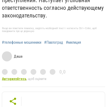
преступления. Наступает уголовная
ответственность согласно действующему
законодательству.
Якщо ви помітили помилку, виділіть необхідний текст і натисніть Ctrl + Enter, щоб
повідомити про це редакцію
#телефонные мошенники
#Павлоград
#милиция
Даша
0,0
Авторизуйтесь
, щоб оцінити