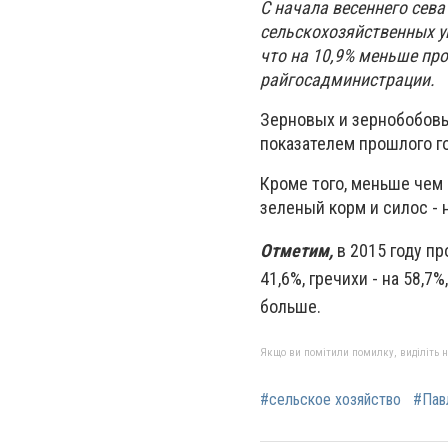
С начала весеннего сев
сельскохозяйственных уг
что на 10,9% меньше пр
райгосадминистрации.
Зерновых и зернобобовы
показателем прошлого го
Кроме того, меньше чем 
зеленый корм и силос - н
Отметим,
в 2015 году пр
41,6%, гречихи - на 58,7
больше.
Якщо ви помітили помилку, виділіть нео
#сельское хозяйство
#Пав