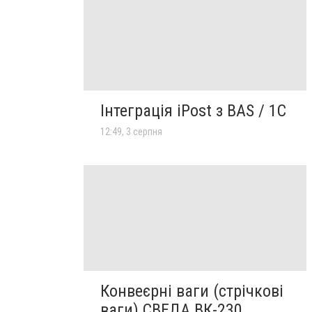
Інтеграція iPost з BAS / 1С
12:49, 3 серпня
Конвеєрні ваги (стрічкові
ваги) СВЕДА ВК-230