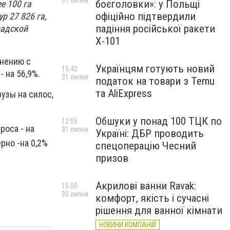
31 липня
боєголовки»: у Польщі
е 100 га
офіційно підтвердили
р 27 826 га,
падіння російської ракети
радской
Х-101
внению с
Українцям готують новий
15:42
 на 56,9%.
31 липня
податок на товари з Temu
та AliExpress
рузы на силос,
Обшуки у понад 100 ТЦК по
12:05
роса - на
31 липня
Україні: ДБР проводить
рно -на 0,2%
спецоперацію Чесний
призов
Акрилові ванни Ravak:
15:00
30 липня
комфорт, якість і сучасні
рішення для ванної кімнати
НОВИНИ КОМПАНІЙ