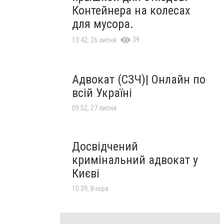
Контейнера на колесах
для мусора.
39
13:42, 26 липня
Адвокат (СЗЧ)| Онлайн по
всій Україні
09:52, 27 липня
Досвідчений
кримінальний адвокат у
Києві
10:39, Вчора