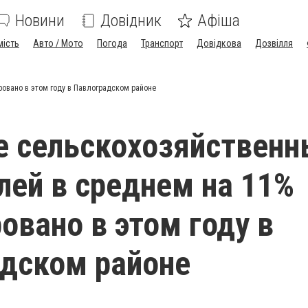
Новини
Довідник
Афіша
мість
Авто / Мото
Погода
Транспорт
Довідкова
Дозвілля
овано в этом году в Павлоградском районе
 сельскохозяйственн
лей в среднем на 11%
овано в этом году в
дском районе