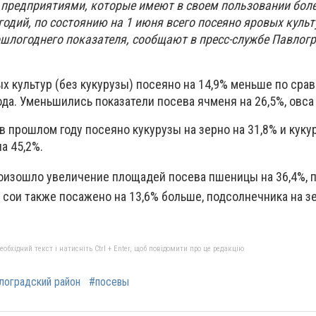
а предприятиями, которые имеют в своем пользовании боле
одий, по состоянию на 1 июня всего посеяно яровых культу
ошлогоднего показателя, сообщают в пресс-службе Павлог
х культур (без кукурузы) посеяно на 14,9% меньше по сра
да. Уменьшились показатели посева ячменя на 26,5%, овса -
в прошлом году посеяно кукурузы на зерно на 31,8% и куку
а 45,2%.
оизошло увеличение площадей посева пшеницы на 36,4%, п
%, сои также посажено на 13,6% больше, подсолнечника на зе
бхідний текст і натисніть Ctrl + Enter, щоб повідомити про це редакцію
лоградский район
#посевы