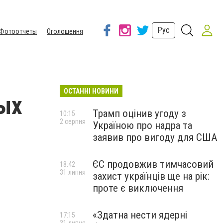
Рус
Фотоотчеты
Оголошення
ОСТАННІ НОВИНИ
ых
Трамп оцінив угоду з
10:15
2 серпня
Україною про надра та
заявив про вигоду для США
ЄС продовжив тимчасовий
18:42
31 липня
захист українців ще на рік:
проте є виключення
«Здатна нести ядерні
17:15